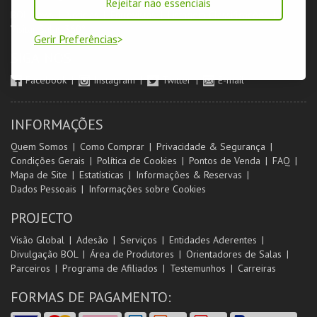
Rejeitar não essenciais
BOL News
Noticias
Entrevistas
Listagem Classificações
Visitar Salas 360º
Gerir Preferências
SIGA-NOS
Facebook
Instagram
Twitter
E-mail
INFORMAÇÕES
Quem Somos
Como Comprar
Privacidade & Segurança
Condições Gerais
Política de Cookies
Pontos de Venda
FAQ
Mapa de Site
Estatísticas
Informações & Reservas
Dados Pessoais
Informações sobre Cookies
PROJECTO
Visão Global
Adesão
Serviços
Entidades Aderentes
Divulgação BOL
Área de Produtores
Orientadores de Salas
Parceiros
Programa de Afiliados
Testemunhos
Carreiras
FORMAS DE PAGAMENTO: