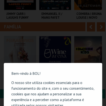
i
n
o
t
JIMMY CARR |
EMMANUEL II /
COIMBRA | BRUNA
LAUGHS FUNNY
MANU PAYET
LOUISE | NOVO
r
e
SHOW
FAMÍLIA
A
S
COLISEU DE LISBOA
CAPITÓLIO.
TAGV
n
e
t
g
MAIS INFO
MAIS INFO
MAIS INFO
e
u
COMPRAR
COMPRAR
COMPRAR
r
i
i
n
Bem-vindo à BOL!
o
t
FEIRANOIVOS
WINE ARENA 2026 |
COMIC-CON KIDS
O nosso site utiliza cookies essenciais para o
PASSE 2 DIAS
GUIMARÃES 2026 –
r
e
funcionamento do site e, com o seu consentimento,
EDIÇÃO ESPECIAL
HALLOWEEN
FORMAÇÃO & EDUCAÇÃO
A
S
cookies que nos ajudam a personalizar a sua
EUROPARQUE
PÓVOA ARENA.
MULTIUSOS DE
experiência e a perceber como a plataforma é
GUIMARÃES
n
e
utilizada pelos nossos visitantes.