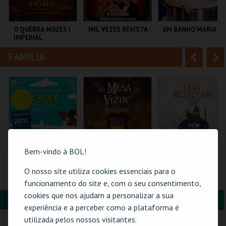
i
n
o
t
O QUEBRA-NOZES |
MIL VEZES REVISTA
EM BANHO MARIA
IMPERIAL
r
e
HERITAGE BALLET |
CLASSIC STAGE
FAMÍLIA
A
S
COLISEU DE LISBOA
TEATRO POLITEAMA
C CULTURAL
ANTÓNIO ALEIXO
n
e
t
g
MAIS INFO
MAIS INFO
MAIS INFO
e
u
COMPRAR
COMPRAR
COMPRAR
r
i
i
n
Bem-vindo à BOL!
o
t
O nosso site utiliza cookies essenciais para o
BICHOLÉ
FEIRA MEDIEVAL DE
BILHETE
SILVES 2026 - NA
COMPLETO- INCLUI
funcionamento do site e, com o seu consentimento,
r
e
MESA DO VIZIR
CASTELO | DIAS
cookies que nos ajudam a personalizar a sua
MEDIEVAIS EM
FORMAÇÃO & EDUCAÇÃO
A
S
CASTRO MARIM
BOUTIQUE DA
CENTRO HISTÓRICO
VILA DE CASTRO
experiência e a perceber como a plataforma é
2026
CULTURA
SILVES
MARIM
n
e
utilizada pelos nossos visitantes.