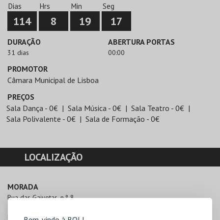
Dias
Hrs
Min
Seg
114
8
19
17
DURAÇÃO
ABERTURA PORTAS
31 dias
00:00
PROMOTOR
Câmara Municipal de Lisboa
PREÇOS
Sala Dança - 0€
Sala Música - 0€
Sala Teatro - 0€
Sala Polivalente - 0€
Sala de Formação - 0€
LOCALIZAÇÃO
MORADA
Rua das Gaivotas, n.º 8

1200-202 Lisboa
Direcções para Polo Cultural Gaivotas
Bem-vindo à BOL!