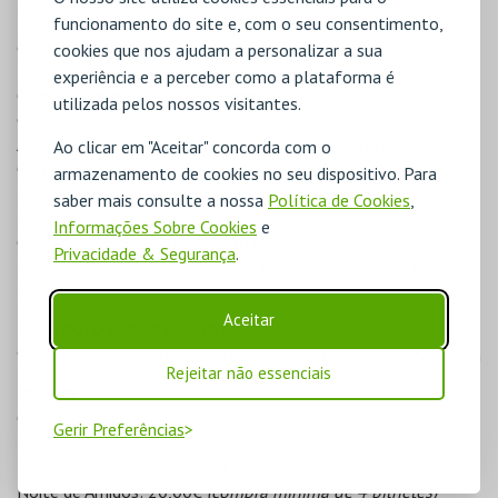
Técnicos de Palco: Fábio Bernardo, João Duarte, José Teles
funcionamento do site e, com o seu consentimento,
e Taylor Soares
cookies que nos ajudam a personalizar a sua
Técnicos de Guarda Roupa: Sofia Lima, Afonso Judicibus,
experiência e a perceber como a plataforma é
Carolina Almeida e Beatriz Ferreira
utilizada pelos nossos visitantes.
Comunicação: Carla Matadinho e Vera Claro
Assessoria de Imprensa: Teresa de Oliveira Martins
Ao clicar em "Aceitar" concorda com o
Cartaz, Criativo e Voz Off: Pedro Matias Maria
armazenamento de cookies no seu dispositivo. Para
Fotógrafo: José Correia
saber mais consulte a nossa
Política de Cookies
,
Designer Gráfico: Vasco Lopes
Informações Sobre Cookies
e
Gestão de Redes Sociais: Pedro Cabacinha
Privacidade & Segurança
.
Equipa de Vendas: André Susano, Bárbara do Carmo e Cristina
Marques
Aceitar
CONTACTOS PARA RESERVAS
938 339 851 |
bilheteiramalaposta@yellowstarcompany.com
Rejeitar não essenciais
PREÇOS
Geral: 30,00€
Gerir Preferências
Maiores de 65 anos: 24,00€
Menores de 23 anos: 15,00€
Noite de Amigos: 20,00€
(compra mínima de 4 bilhetes)