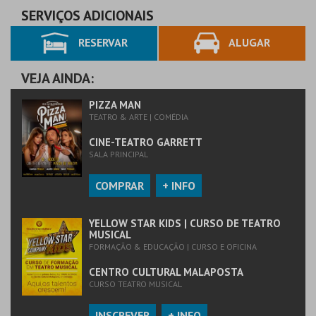
SERVIÇOS ADICIONAIS
RESERVAR
ALUGAR
VEJA AINDA:
PIZZA MAN
TEATRO & ARTE | COMÉDIA
CINE-TEATRO GARRETT
SALA PRINCIPAL
COMPRAR
+ INFO
YELLOW STAR KIDS | CURSO DE TEATRO
MUSICAL
FORMAÇÃO & EDUCAÇÃO | CURSO E OFICINA
CENTRO CULTURAL MALAPOSTA
CURSO TEATRO MUSICAL
INSCREVER
+ INFO