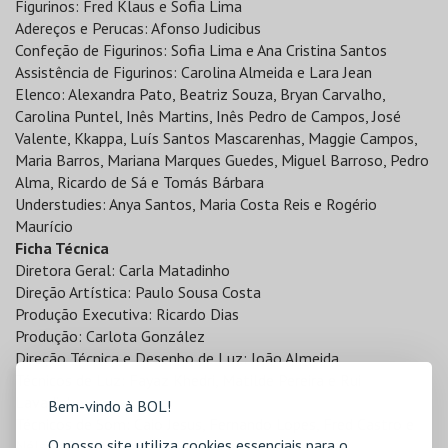
Figurinos: Fred Klaus e Sofia Lima
Adereços e Perucas: Afonso Judicibus
Confeção de Figurinos: Sofia Lima e Ana Cristina Santos
Assistência de Figurinos: Carolina Almeida e Lara Jean
Elenco: Alexandra Pato, Beatriz Souza, Bryan Carvalho,
Carolina Puntel, Inês Martins, Inês Pedro de Campos, José
Valente, Kkappa, Luís Santos Mascarenhas, Maggie Campos,
Maria Barros, Mariana Marques Guedes, Miguel Barroso, Pedro
Alma, Ricardo de Sá e Tomás Bárbara
Understudies: Anya Santos, Maria Costa Reis e Rogério
Maurício
Ficha Técnica
Diretora Geral: Carla Matadinho
Direção Artística: Paulo Sousa Costa
Produção Executiva: Ricardo Dias
Produção: Carlota González
Direção Técnica e Desenho de Luz: João Almeida
Técnicos de Luz: Fayaz Khedri, Matilde Pereira e Rui
Lavadinho
Bem-vindo à BOL!
Técnicos de Som: Caio Jesus, Fernando Lopes, Fred Castro e
O nosso site utiliza cookies essenciais para o
Nélson Boavida