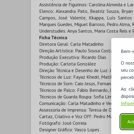
Assistência de Figurinos: Carolina Almeida e La
Elenco: Alexandra Pato, Beatriz Souza, Bryan 
Campos, José Valente, Kkappa, Luís Santos
Marques Guedes, Miguel Barroso, Pedro Alma, 
Understudies: Anya Santos, Maria Costa Reis e 
Ficha Técnica
Diretora Geral: Carla Matadinho
Direção Artística: Paulo Sousa Costa
Bem-v
Produção Executiva: Ricardo Dias
O noss
Produção: Carlota González
seu co
Direção Técnica e Desenho de Luz: João Almeid
Técnicos de Luz: Fayaz Khedri, Matilde Pereira
perceb
Técnicos de Som: Caio Jesus, Fernando Lopes, 
Ao cl
Técnicos de Palco: Fábio Bernardo, João Duarte
disp
Técnicos de Guarda Roupa: Sofia Lima, Afonso Ju
Inform
Comunicação: Carla Matadinho e Vera Claro
Assessoria de Imprensa: Teresa de Oliveira Mar
Cartaz, Criativo e Voz Off: Pedro Matias Maria
Ace
Fotógrafo: José Correia
Designer Gráfico: Vasco Lopes