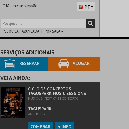
Olá,
iniciar sessão
PT
PESQUISA:
AVANÇADA
POR SALA
DISTRITO
SERVIÇOS ADICIONAIS
SALA
RESERVAR
ALUGAR
VEJA AINDA:
CICLO DE CONCERTOS |
TAGUSPARK MUSIC SESSIONS
MÚSICA & FESTIVAIS | CONCERTO
TAGUSPARK
AUDITÓRIO
COMPRAR
+ INFO