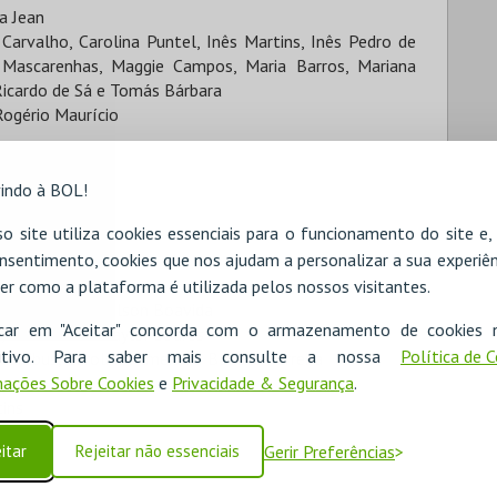
ra Jean
Carvalho, Carolina Puntel, Inês Martins, Inês Pedro de
 Mascarenhas, Maggie Campos, Maria Barros, Mariana
Ricardo de Sá e Tomás Bárbara
Rogério Maurício
indo à BOL!
o site utiliza cookies essenciais para o funcionamento do site e
nsentimento, cookies que nos ajudam a personalizar a sua experiên
a
 e Rui Lavadinho
er como a plataforma é utilizada pelos nossos visitantes.
Fred Castro e Nélson Boavida
icar em "Aceitar" concorda com o armazenamento de cookies 
, José Teles e Taylor Soares
ositivo. Para saber mais consulte a nossa
Política de 
dicibus, Carolina Almeida e Beatriz Ferreira
ações Sobre Cookies
e
Privacidade & Segurança
.
tins
itar
Rejeitar não essenciais
Gerir Preferências