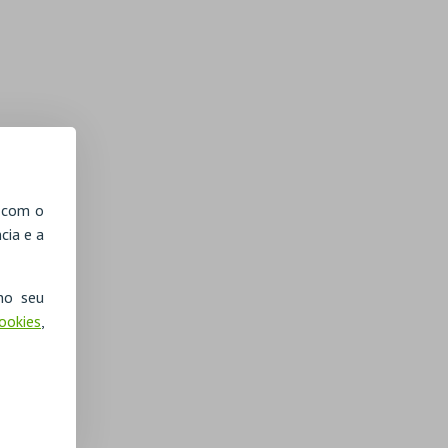
, com o
cia e a
no seu
Cookies
,