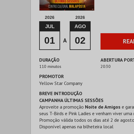
2026
2026
JUL
AGO
01
02
A
REA
DURAÇÃO
ABERTURA POR
110 minutos
20:30
PROMOTOR
Yellow Star Company
BREVE INTRODUÇÃO
CAMPANHA ÚLTIMAS SESSÕES
Aproveite a promoção
Noite de Amigos
e gar
seus T-Birds e Pink Ladies e venham viver uma 
Promoção válida todos os dias até 2 de agosto
Disponível apenas na bilheteira local