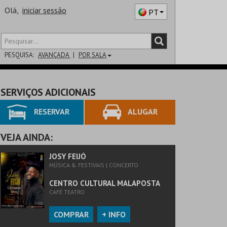
Olá,
iniciar sessão
PT
PESQUISA:
AVANÇADA
POR SALA
DISTRITO
SERVIÇOS ADICIONAIS
SALA
RESERVAR
ALUGAR
VEJA AINDA:
JOSY FEIJÓ
MÚSICA & FESTIVAIS | CONCERTO
CENTRO CULTURAL MALAPOSTA
CAFÉ TEATRO
COMPRAR
+ INFO