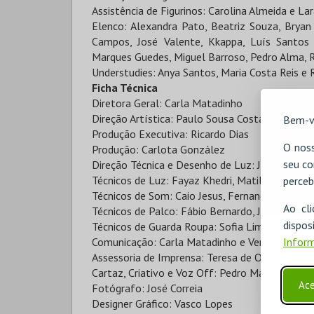
Assistência de Figurinos: Carolina Almeida e La
Elenco: Alexandra Pato, Beatriz Souza, Bryan 
Campos, José Valente, Kkappa, Luís Santos
Marques Guedes, Miguel Barroso, Pedro Alma, 
Understudies: Anya Santos, Maria Costa Reis e 
Ficha Técnica
Diretora Geral: Carla Matadinho
Direção Artística: Paulo Sousa Costa
Bem-v
Produção Executiva: Ricardo Dias
O noss
Produção: Carlota González
seu co
Direção Técnica e Desenho de Luz: João Almeid
Técnicos de Luz: Fayaz Khedri, Matilde Pereira
perceb
Técnicos de Som: Caio Jesus, Fernando Lopes, 
Ao cl
Técnicos de Palco: Fábio Bernardo, João Duarte
disp
Técnicos de Guarda Roupa: Sofia Lima, Afonso Ju
Inform
Comunicação: Carla Matadinho e Vera Claro
Assessoria de Imprensa: Teresa de Oliveira Mar
Cartaz, Criativo e Voz Off: Pedro Matias Maria
Ace
Fotógrafo: José Correia
Designer Gráfico: Vasco Lopes