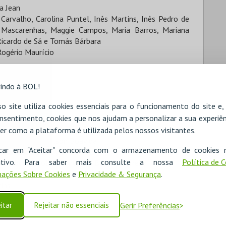
ra Jean
Carvalho, Carolina Puntel, Inês Martins, Inês Pedro de
 Mascarenhas, Maggie Campos, Maria Barros, Mariana
Ricardo de Sá e Tomás Bárbara
Rogério Maurício
indo à BOL!
o site utiliza cookies essenciais para o funcionamento do site e
nsentimento, cookies que nos ajudam a personalizar a sua experiên
a
 e Rui Lavadinho
er como a plataforma é utilizada pelos nossos visitantes.
Fred Castro e Nélson Boavida
icar em "Aceitar" concorda com o armazenamento de cookies 
, José Teles e Taylor Soares
ositivo. Para saber mais consulte a nossa
Política de 
dicibus, Carolina Almeida e Beatriz Ferreira
ações Sobre Cookies
e
Privacidade & Segurança
.
tins
itar
Rejeitar não essenciais
Gerir Preferências