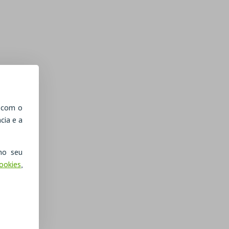
, com o
cia e a
no seu
Cookies
,