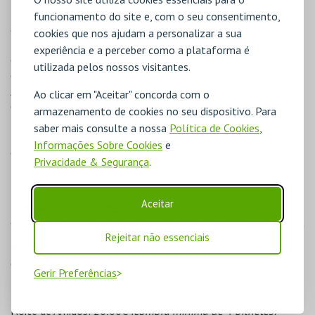
Técnicos de Palco: Fábio Bernardo, João Duarte, José Teles
funcionamento do site e, com o seu consentimento,
e Taylor Soares
cookies que nos ajudam a personalizar a sua
Técnicos de Guarda Roupa: Sofia Lima, Afonso Judicibus,
experiência e a perceber como a plataforma é
Carolina Almeida e Beatriz Ferreira
utilizada pelos nossos visitantes.
Comunicação: Carla Matadinho e Vera Claro
Assessoria de Imprensa: Teresa de Oliveira Martins
Ao clicar em "Aceitar" concorda com o
Cartaz, Criativo e Voz Off: Pedro Matias Maria
armazenamento de cookies no seu dispositivo. Para
Fotógrafo: José Correia
saber mais consulte a nossa
Política de Cookies
,
Designer Gráfico: Vasco Lopes
Informações Sobre Cookies
e
Gestão de Redes Sociais: Pedro Cabacinha
Privacidade & Segurança
.
Equipa de Vendas: André Susano, Bárbara do Carmo e Cristina
Marques
Aceitar
CONTACTOS PARA RESERVAS
938 339 851 |
bilheteiramalaposta@yellowstarcompany.com
Rejeitar não essenciais
PREÇOS
Geral: 30,00€
Gerir Preferências
Maiores de 65 anos: 24,00€
Menores de 23 anos: 15,00€
Noite de Amigos: 20,00€
(compra mínima de 4 bilhetes)