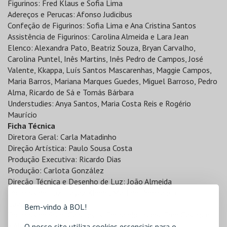
Figurinos: Fred Klaus e Sofia Lima
Adereços e Perucas: Afonso Judicibus
Confeção de Figurinos: Sofia Lima e Ana Cristina Santos
Assistência de Figurinos: Carolina Almeida e Lara Jean
Elenco: Alexandra Pato, Beatriz Souza, Bryan Carvalho,
Carolina Puntel, Inês Martins, Inês Pedro de Campos, José
Valente, Kkappa, Luís Santos Mascarenhas, Maggie Campos,
Maria Barros, Mariana Marques Guedes, Miguel Barroso, Pedro
Alma, Ricardo de Sá e Tomás Bárbara
Understudies: Anya Santos, Maria Costa Reis e Rogério
Maurício
Ficha Técnica
Diretora Geral: Carla Matadinho
Direção Artística: Paulo Sousa Costa
Produção Executiva: Ricardo Dias
Produção: Carlota González
Direção Técnica e Desenho de Luz: João Almeida
Técnicos de Luz: Fayaz Khedri, Matilde Pereira e Rui
Lavadinho
Bem-vindo à BOL!
Técnicos de Som: Caio Jesus, Fernando Lopes, Fred Castro e
Nélson Boavida
O nosso site utiliza cookies essenciais para o