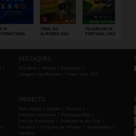
r
i
i
n
o
t
A 29
TRAIL DO
FIA EURO RX OF
DIA
NTERNATIONAL
ALMONDA 2026
PORTUGAL | PASSE
IN
r
e
ASTERS FUTSAL
VIP 2 DIAS
MA
26 - SPORTING
20
 VS PALMA
VS
RTIMÃO ARENA
SERRA DE AIRE
CIRCUITO DE
PO
UTSAL
LOUSADA
DESTAQUES
MAIS INFO
MAIS INFO
MAIS INFO
s
BOL News
Noticias
Entrevistas
Listagem Classificações
Visitar Salas 360º
COMPRAR
INSCREVER
COMPRAR
PROJECTO
Visão Global
Adesão
Serviços
Entidades Aderentes
Divulgação BOL
Área de Produtores
Orientadores de Salas
s
Parceiros
Programa de Afiliados
Testemunhos
Carreiras