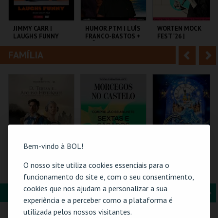
i
n
o
t
JIMMY CARR |
HUMOR.PTM | LUÍS
WORTEN MOCK
LAUGHS FUNNY
FRANCO-BASTOS +
FEST"26 |
r
e
JOÃO PEDRO
MICHELLE WOLF
PEREIRA
FAMÍLIA
A
S
COLISEU DE LISBOA
TEMPO
CINEMA SÃO JORGE .
n
e
t
g
MAIS INFO
MAIS INFO
MAIS INFO
e
u
COMPRAR
COMPRAR
COMPRAR
r
i
i
n
Bem-vindo à BOL!
o
t
O nosso site utiliza cookies essenciais para o
PULSEIRA DE
MORCEGOS NO
CINDERELA - O
ACESSO | VIAGEM
CASTELO
MUSICAL
funcionamento do site e, com o seu consentimento,
r
e
MEDIEVAL EM
cookies que nos ajudam a personalizar a sua
TERRA DE SANTA
FORMAÇÃO & EDUCAÇÃO
A
S
MARIA 2026
SANTA MARIA DA
CASTELO DE SÃO
EUROPARQUE
experiência e a perceber como a plataforma é
FEIRA
JORGE
n
e
utilizada pelos nossos visitantes.