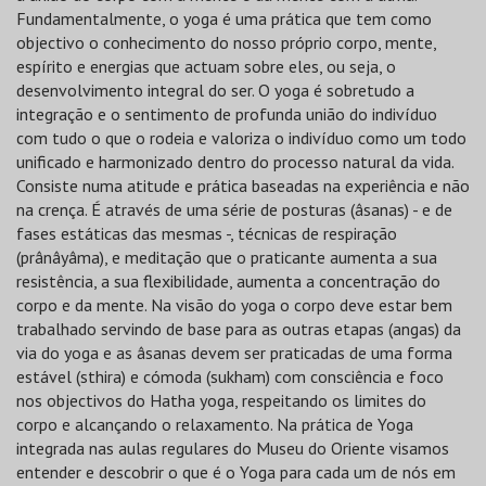
Fundamentalmente, o yoga é uma prática que tem como
objectivo o conhecimento do nosso próprio corpo, mente,
espírito e energias que actuam sobre eles, ou seja, o
desenvolvimento integral do ser. O yoga é sobretudo a
integração e o sentimento de profunda união do indivíduo
com tudo o que o rodeia e valoriza o indivíduo como um todo
unificado e harmonizado dentro do processo natural da vida.
Consiste numa atitude e prática baseadas na experiência e não
na crença. É através de uma série de posturas (âsanas) - e de
fases estáticas das mesmas -, técnicas de respiração
(prânâyâma), e meditação que o praticante aumenta a sua
resistência, a sua flexibilidade, aumenta a concentração do
corpo e da mente. Na visão do yoga o corpo deve estar bem
trabalhado servindo de base para as outras etapas (angas) da
via do yoga e as âsanas devem ser praticadas de uma forma
estável (sthira) e cómoda (sukham) com consciência e foco
nos objectivos do Hatha yoga, respeitando os limites do
corpo e alcançando o relaxamento. Na prática de Yoga
integrada nas aulas regulares do Museu do Oriente visamos
entender e descobrir o que é o Yoga para cada um de nós em