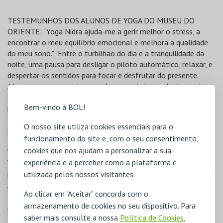
TESTEMUNHOS DOS ALUNOS DE YOGA DO MUSEU DO
ORIENTE: "Yoga Nidra ajuda-me a gerir melhor o stress, a
encontrar o meu equilíbrio emocional e melhora a qualidade
do meu sono." "Entre o turbilhão do dia e a tranquilidade da
noite, uma pausa para desligar o piloto automático, relaxar, e
despertar os sentidos para focar e desfrutar do presente.
Alongar corpo e mente para chegar mais longe, lentamente,
com atenção e prazer. Um mergulho profundo pelo interior
Bem-vindo à BOL!
para saborear atentamente o exterior." *Alexandra Prazeres,
licenciada pela Universidade de Essex, inicia a prática de Yoga
O nosso site utiliza cookies essenciais para o
em Londres em 1992 com a prática de Iyengar Yoga.
funcionamento do site e, com o seu consentimento,
Professora de Yoga formada pela Federação Portuguesa de
cookies que nos ajudam a personalizar a sua
Yoga. Tem o curso de Yoga para Grávidas da Birthlight e de
experiência e a perceber como a plataforma é
Yoga para Crianças da R.Y.E. Actualmente complementa a
prática de Yoga com o estudo da Psicologia transpessoal e da
utilizada pelos nossos visitantes.
Astrologia, sendo formada em Técnicas de Psicologia
Ao clicar em "Aceitar" concorda com o
Transpessoal pela Almasoma Instituto de Transpessoal e em
armazenamento de cookies no seu dispositivo. Para
Astrologia pelo Quiron. Em colaboração com a Federação
Portuguesa de Yoga.
saber mais consulte a nossa
Política de Cookies
,