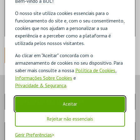
Bem-vindo à BOL!
FRISAS
10,00€
48
O nosso site utiliza cookies essenciais para o
CAMAROTES 1º ORDEM
10,00€
46
funcionamento do site e, com o seu consentimento,
cookies que nos ajudam a personalizar a sua
CAMAROTES 2º ORDEM
10,00€
0
experiência e a perceber como a plataforma é
utilizada pelos nossos visitantes.
ANTERIOR
Ao clicar em "Aceitar" concorda com o
armazenamento de cookies no seu dispositivo. Para
saber mais consulte a nossa
Política de Cookies
,
Informações Sobre Cookies
e
Privacidade & Segurança
.
PASSO
- SESSÃO
SEXTA-FEIRA | 04 DEZ 2026 | 21:30
Aceitar
PASSO
- EVENTO
Rejeitar não essenciais
A MENINA JÚLIA - TNCDV
Gerir Preferências
TEATRO & ARTE | TEATRO