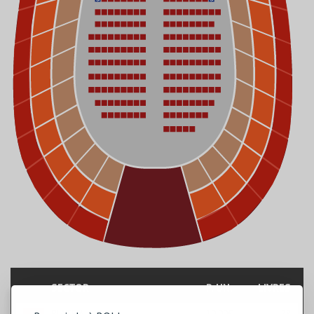
SECTOR
P. UN.
LIVRES
PLATEIA
10,00€
78