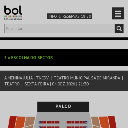
INFO & RESERVAS 18 20
Olá,
iniciar sessão
PT
0
CARRINHO
3
»
ESCOLHA DO SECTOR
TEATRO & ARTE
A MENINA JÚLIA - TNCDV
|
TEATRO MUNICIPAL SÁ DE MIRANDA
|
MÚSICA & FESTIVAIS
TEATRO
|
SEXTA-FEIRA | 04 DEZ 2026 | 21:30
FAMÍLIA
DESPORTO & AVENTURA