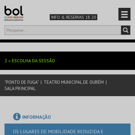
INFO & RESERVAS 18 20
Olá,
iniciar sessão
PT
0
CARRINHO
2
»
ESCOLHA DA SESSÃO
TEATRO & ARTE
"PONTO DE FUGA"
|
TEATRO MUNICIPAL DE OURÉM
|
MÚSICA & FESTIVAIS
SALA PRINCIPAL
FAMÍLIA
DESPORTO & AVENTURA
INFORMAÇÃO
OS LUGARES DE MOBILIDADE REDUZIDA E