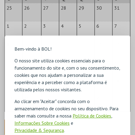
25
26
27
28
29
30
31
1
2
3
4
5
6
7
8
9
10
11
12
13
14
Bem-vindo à BOL!
O nosso site utiliza cookies essenciais para o
15
16
17
18
19
20
21
funcionamento do site e, com o seu consentimento,
cookies que nos ajudam a personalizar a sua
22
23
24
25
26
27
28
experiência e a perceber como a plataforma é
utilizada pelos nossos visitantes.
29
30
1
2
3
4
5
Ao clicar em "Aceitar" concorda com o
armazenamento de cookies no seu dispositivo. Para
saber mais consulte a nossa
Política de Cookies
,
Informações Sobre Cookies
e
ANTERIOR
Privacidade & Segurança
.