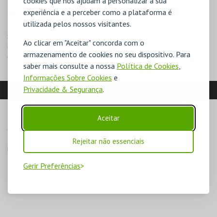
cookies que nos ajudam a personalizar a sua
experiência e a perceber como a plataforma é
PREÇOS
utilizada pelos nossos visitantes.
2ª Plateia B e D Impar: 55,00€
Setores 3, 4 Impar e 7: 45,00€
Ao clicar em "Aceitar" concorda com o
Galeria 1ª Par: 35,00€
armazenamento de cookies no seu dispositivo. Para
Galeria 2ª: 30,00€
saber mais consulte a nossa
Política de Cookies
,
Informações Sobre Cookies
e
LOCALIZAÇÃO
Privacidade & Segurança
.
Aceitar
MORADA
Centro de Lazer Campo Pequeno

1000-082 Lisboa
Rejeitar não essenciais
Direcções para Sagres Campo Pequeno
Gerir Preferências