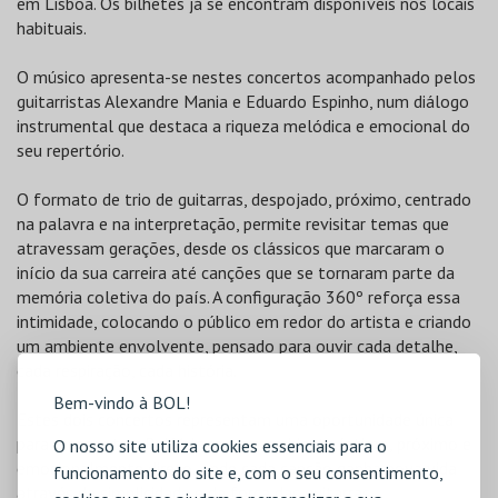
em Lisboa. Os bilhetes já se encontram disponíveis nos locais
habituais.
O músico apresenta-se nestes concertos acompanhado pelos
guitarristas Alexandre Mania e Eduardo Espinho, num diálogo
instrumental que destaca a riqueza melódica e emocional do
seu repertório.
O formato de trio de guitarras, despojado, próximo, centrado
na palavra e na interpretação, permite revisitar temas que
atravessam gerações, desde os clássicos que marcaram o
início da sua carreira até canções que se tornaram parte da
memória coletiva do país. A configuração 360º reforça essa
intimidade, colocando o público em redor do artista e criando
um ambiente envolvente, pensado para ouvir cada detalhe,
cada respiração, cada história.
Bem-vindo à BOL!
Estes dois concertos representam uma oportunidade única
para reencontrar Rui Veloso num ambiente íntimo, próximo e
O nosso site utiliza cookies essenciais para o
emocionalmente direto, onde cada canção ganha nova vida
funcionamento do site e, com o seu consentimento,
através da simplicidade e da força das guitarras.