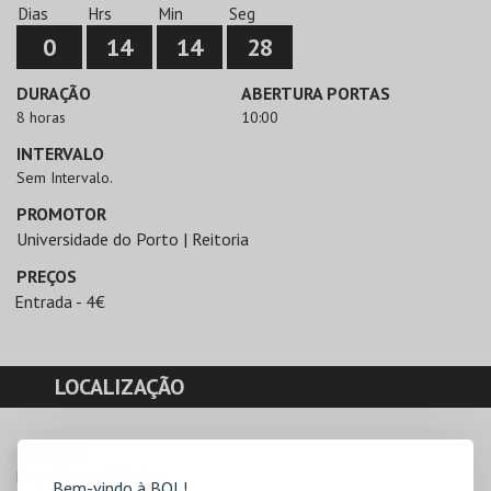
Dias
Hrs
Min
Seg
0
14
14
28
DURAÇÃO
ABERTURA PORTAS
8 horas
10:00
INTERVALO
Sem Intervalo.
PROMOTOR
Universidade do Porto | Reitoria
PREÇOS
Entrada - 4€
LOCALIZAÇÃO
MORADA
Praça Gomes Teixeira

Bem-vindo à BOL!