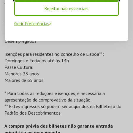
Acompanhantes de pessoas com necessidades específicas
Portadores do cartão Lisboa Card **
Rejeitar não essenciais
Profissionais de turismo em exercício de funções **
Jornalistas, Investigadores e Professores em exercício de
Gerir Preferências
funções (com solicitação prévia e acreditados) **
Membros da APOM e ICOM **
Desempregados **
Isenções para residentes no concelho de Lisboa**:
Domingos e Feriados até às 14h
Passe Cultura:
Menores 23 anos
Maiores de 65 anos
* Para todas as reduções e isenções, é necessária a
apresentação de comprovativo da situação.
** Estes ingressos só podem ser adquiridos na Bilheteira do
Padrão dos Descobrimentos
A compra prévia dos bilhetes não garante entrada
prioritária no monumento.