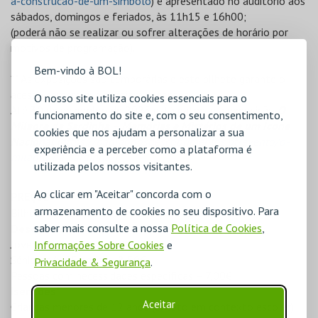
a-construcao-de-um-simbolo
) é apresentado no auditório aos
sábados, domingos e feriados, às 11h15 e 16h00;
(poderá não se realizar ou sofrer alterações de horário por
motivos de programação).
Bem-vindo à BOL!
** As exposições são temporárias e este bilhete garante o
acesso sempre que estejam patentes.
O nosso site utiliza cookies essenciais para o
Até 30 de dezembro de 2025 está patente a exposição
O
funcionamento do site e, com o seu consentimento,
Milagre da Sardinha – Memórias e Mistérios de um Ícone
cookies que nos ajudam a personalizar a sua
Nacional
(
https://padraodosdescobrimentos.pt/evento/o-
experiência e a perceber como a plataforma é
milagre-da-sardinha/
)
utilizada pelos nossos visitantes.
Ao clicar em "Aceitar" concorda com o
PREÇOS
armazenamento de cookies no seu dispositivo. Para
Bilhete adulto (26 aos 64 anos) – 10,00€
saber mais consulte a nossa
Política de Cookies
,
Descontos*
Jovens (13 aos 25 anos) – 5,00€
Informações Sobre Cookies
e
Séniores (> 65 anos) – 8,50€
Privacidade & Segurança
.
Pessoas com necessidades específicas – 7,00€
Isenções
*
Aceitar
Crianças menores de 12 anos (exceto em contexto escolar)