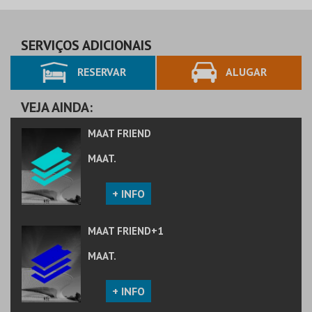
MAAT.
MAAT.
AQUISIÇÃO
AQUISIÇÃO
SERVIÇOS ADICIONAIS
RESERVAR
ALUGAR
MAIS INFO
MAIS INFO
COMPRAR
COMPRAR
VEJA AINDA:
MAAT FRIEND
MAAT.
+ INFO
MAAT FRIEND+1
MAAT.
+ INFO