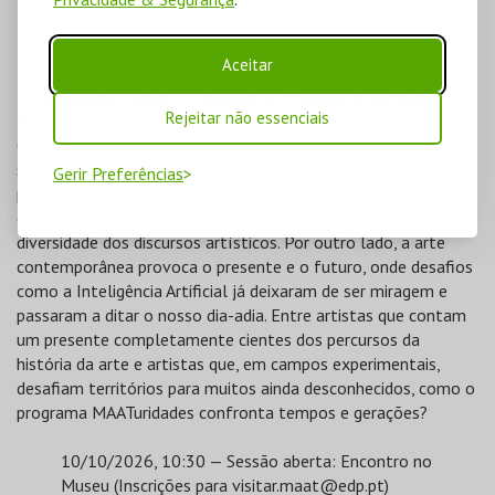
26/09/2026, 10:30 — Encontro no museu
Aceitar
3ª temporada (outubro a dezembro)
Presente: A realidade e
Rejeitar não essenciais
ficção entre Passado e Futuro
O olhar atento contemporâneo tem de permitir a reflexão
sólida e focada em camadas de história que nos alicerçam o
Gerir Preferências
presente. De onde vimos, o que se construiu, os passos
estruturantes e disruptivos que possibilitam a riqueza e
diversidade dos discursos artísticos. Por outro lado, a arte
contemporânea provoca o presente e o futuro, onde desafios
como a Inteligência Artificial já deixaram de ser miragem e
passaram a ditar o nosso dia-adia. Entre artistas que contam
um presente completamente cientes dos percursos da
história da arte e artistas que, em campos experimentais,
desafiam territórios para muitos ainda desconhecidos, como o
programa MAATuridades confronta tempos e gerações?
10/10/2026, 10:30 — Sessão aberta: Encontro no
Museu (Inscrições para
visitar.maat@edp.pt
)