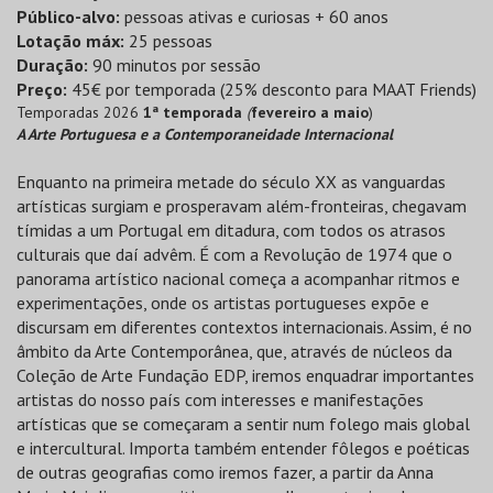
Público-alvo:
pessoas ativas e curiosas + 60 anos
Lotação máx:
25 pessoas
Duração:
90 minutos por sessão
Preço:
45€ por temporada (25% desconto para MAAT Friends)
Temporadas 2026
1ª temporada
(
fevereiro a maio
)
A Arte Portuguesa e a Contemporaneidade Internacional
Enquanto na primeira metade do século XX as vanguardas
artísticas surgiam e prosperavam além-fronteiras, chegavam
tímidas a um Portugal em ditadura, com todos os atrasos
culturais que daí advêm. É com a Revolução de 1974 que o
panorama artístico nacional começa a acompanhar ritmos e
experimentações, onde os artistas portugueses expõe e
discursam em diferentes contextos internacionais. Assim, é no
âmbito da Arte Contemporânea, que, através de núcleos da
Coleção de Arte Fundação EDP, iremos enquadrar importantes
artistas do nosso país com interesses e manifestações
artísticas que se começaram a sentir num folego mais global
e intercultural. Importa também entender fôlegos e poéticas
de outras geografias como iremos fazer, a partir da Anna