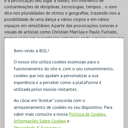
e a petrificação deu lugar à fluidez. Em momento de
contaminações de disciplinas, tecnologias, tempos… o som
dita-nos pluralidades de ritmos e geografias, trazendo-nos a
possibilidade de uma dança a vários corpos e em vários
espaços em simultâneo. A partir das provocações sonoras e
visuais de artistas como Christian Marclay e Paulo Furtado,
iremos viajar em experiências artísticas onde a música assume
um papel de narrador e provocar o espetador a bailes
inusitados, entre o erudito e o popular, o experimental e o
Bem-vindo à BOL!
reconhecível.
O nosso site utiliza cookies essenciais para o
funcionamento do site e, com o seu consentimento,
16/05/2026, 10:30 — Sessão aberta: Encontro no
cookies que nos ajudam a personalizar a sua
Museu (Inscrições para
visitar.maat@edp.pt
)
18/05/2026, 15:30 — Sessão online
experiência e a perceber como a plataforma é
30/05/2026, 10:30 — Encontro no museu
utilizada pelos nossos visitantes.
01/06/2026, 15:30 — Sessão online
Ao clicar em "Aceitar" concorda com o
15/06/2026, 15:30 — Sessão online
armazenamento de cookies no seu dispositivo. Para
27/06/2026, 10:30 — Encontro no museu
29/06/2026, 15:30 — Sessão online
saber mais consulte a nossa
Política de Cookies
,
07/09/2026, 15:30 — Sessão online
Informações Sobre Cookies
e
21/09/2026, 15:30 — Sessão online
Privacidade & Segurança
.