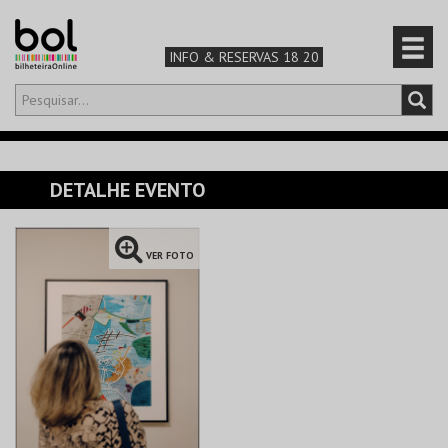
INFO & RESERVAS 18 20
Olá,
iniciar sessão
PT
0
CARRINHO
DETALHE EVENTO
TEATRO & ARTE
VER FOTO
MÚSICA & FESTIVAIS
FAMÍLIA
DESPORTO & AVENTURA