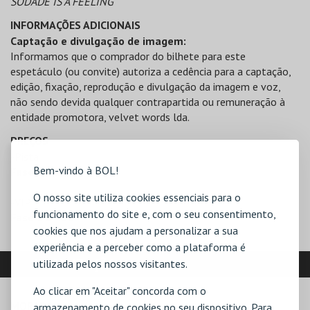
SODADE IS A FEELING
INFORMAÇÕES ADICIONAIS
Captação e divulgação de imagem:
Informamos que o comprador do bilhete para este
espetáculo (ou convite) autoriza a cedência para a captação,
edição, fixação, reprodução e divulgação da imagem e voz,
não sendo devida qualquer contrapartida ou remuneração à
entidade promotora, velvet words lda.
PREÇOS
-Pista
Bem-vindo à BOL!
Fase 1 a 25€
O nosso site utiliza cookies essenciais para o
-VIP
funcionamento do site e, com o seu consentimento,
Fase 1 a 45€
cookies que nos ajudam a personalizar a sua
experiência e a perceber como a plataforma é
LOCALIZAÇÃO
utilizada pelos nossos visitantes.
Ao clicar em "Aceitar" concorda com o
MORADA
armazenamento de cookies no seu dispositivo. Para