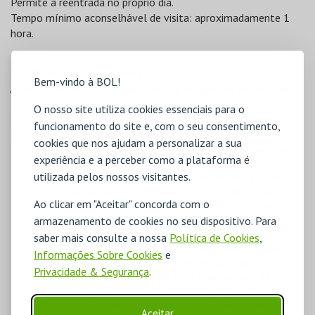
Permite a reentrada no próprio dia.
Tempo mínimo aconselhável de visita: aproximadamente 1
hora.
INFORMAÇÕES ADICIONAIS
Bem-vindo à BOL!
Áudio-guia para visita aos jardins e espaços exteriores:
1,50€
O nosso site utiliza cookies essenciais para o
funcionamento do site e, com o seu consentimento,
Informação de Acesso:
cookies que nos ajudam a personalizar a sua
O acesso ao recinto é feito mediante apresentação dos
experiência e a perceber como a plataforma é
ingressos na portaria.
utilizada pelos nossos visitantes.
O bilhete permite acesso às áreas exteriores durante
todo o dia da data selecionada
(entre as 9h00 e as
Ao clicar em "Aceitar" concorda com o
18h00) pelo que, nesta modalidade, deve selecionar o
armazenamento de cookies no seu dispositivo. Para
horário das 9h00, disponivel diariamente
,
A Fundação da Casa de Mateus não dispõe de
saber mais consulte a nossa
Política de Cookies
,
estacionamento automóvel no interiror da propriedade.
Informações Sobre Cookies
e
As modalidades de Bilhete Família estão sujeitas à
Privacidade & Segurança
.
apresentação, na portaria da Fundação da Casa de
Mateus, de documento comprovativo do grau de
parentesco dos respetivos titulares. São elegíveis para
Aceitar