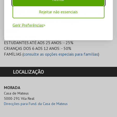
os Bilhetes de Família apenas as famílias nucleares,
constituídas por pais e filhos até aos 18 anos de idade,
ou por pais e estudantes, mediante comprovativo, até
Rejeitar não essenciais
aos 25 anos.
Não se efetuam trocas ou devoluções.
Gerir Preferências
PREÇOS
ADULTOS: 13,50€
ESTUDANTES ATÉ AOS 25 ANOS: - 25%
CRIANÇAS DOS 6 AOS 12 ANOS: - 50%
FAMÍLIAS (
consulte as opções especiais para famílias
)
LOCALIZAÇÃO
MORADA
Casa de Mateus

5000-291 Vila Real
Direcções para Fund. da Casa de Mateus