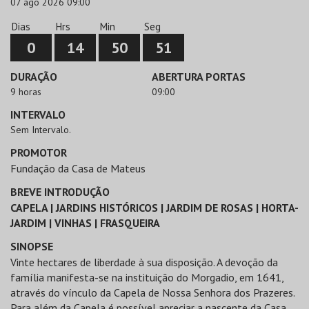
07 ago 2026 09:00
Dias
Hrs
Min
Seg
0
14
50
51
DURAÇÃO
ABERTURA PORTAS
9 horas
09:00
INTERVALO
Sem Intervalo.
PROMOTOR
Fundação da Casa de Mateus
BREVE INTRODUÇÃO
CAPELA | JARDINS HISTÓRICOS | JARDIM DE ROSAS | HORTA-
JARDIM | VINHAS | FRASQUEIRA
SINOPSE
Vinte hectares de liberdade à sua disposição. A devoção da
família manifesta-se na instituição do Morgadio, em 1641,
através do vínculo da Capela de Nossa Senhora dos Prazeres.
Para além da Capela é possível apreciar a nascente da Casa,