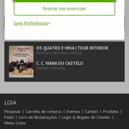
Rejeitar não essenciais
PASSO
- SESSÃO
SEXTA-FEIRA | 13 NOV 2026 | 21:30
Gerir Preferências
PASSO
- EVENTO
OS QUATRO E MEIA | TOUR INTERIOR
MÚSICA & FESTIVAIS | MÚSICA
C. C. VIANA DO CASTELO
CENTRO CULTURAL
LOJA
Pesquisar
Carrinho de compras
Eventos
Cartões
Produtos
Packs
Livro de Reclamações
Login & Registo de Clientes
Minha Conta