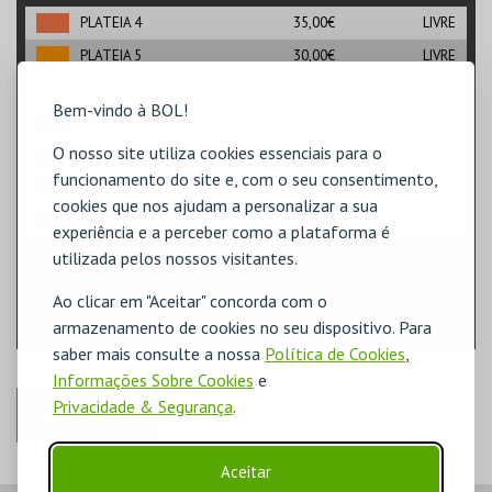
PLATEIA 4
35,00€
LIVRE
PLATEIA 5
30,00€
LIVRE
PLATEIA 6
25,00€
LIVRE
Bem-vindo à BOL!
BANCADA A NORTE
30,00€
LIVRE
O nosso site utiliza cookies essenciais para o
BANCADA A SUL
30,00€
LIVRE
funcionamento do site e, com o seu consentimento,
BANCADA B NORTE
30,00€
LIVRE
cookies que nos ajudam a personalizar a sua
BANCADA B SUL
30,00€
LIVRE
experiência e a perceber como a plataforma é
PLATEIA 1
45,00€
ESGOTADO
utilizada pelos nossos visitantes.
PLATEIA 2
42,00€
ESGOTADO
Ao clicar em "Aceitar" concorda com o
PLATEIA 3
37,50€
ESGOTADO
armazenamento de cookies no seu dispositivo. Para
saber mais consulte a nossa
Política de Cookies
,
Informações Sobre Cookies
e
Privacidade & Segurança
.
ANTERIOR
Aceitar