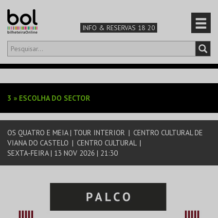
INFO & RESERVAS 18 20
Olá,
iniciar sessão
PT
0
CARRINHO
3
»
ESCOLHA DO SECTOR
TEATRO & ARTE
OS QUATRO E MEIA | TOUR INTERIOR
|
CENTRO CULTURAL DE
MÚSICA & FESTIVAIS
VIANA DO CASTELO
|
CENTRO CULTURAL
|
SEXTA-FEIRA | 13 NOV 2026 | 21:30
FAMÍLIA
DESPORTO & AVENTURA