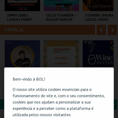
i
n
o
t
JIMMY CARR |
CELESTE BARBER –
COIMBRA | BRUNA
LAUGHS FUNNY
BACKUP DANCER
LOUISE | NOVO
r
e
SHOW
FAMÍLIA
A
S
COLISEU DE LISBOA
AULA MAGNA
TAGV
n
e
t
g
MAIS INFO
MAIS INFO
MAIS INFO
e
u
COMPRAR
COMPRAR
COMPRAR
r
i
i
n
Bem-vindo à BOL!
o
t
O nosso site utiliza cookies essenciais para o
21-AGOSTO |
61ª FEIRA DE
WINE ARENA 2026 |
FATACIL"26
ARTESANATO DO
DIÁRIO
funcionamento do site e, com o seu consentimento,
r
e
ESTORIL
cookies que nos ajudam a personalizar a sua
FORMAÇÃO & EDUCAÇÃO
A
S
PARQ. FEIRAS E
FIARTIL
PÓVOA ARENA.
experiência e a perceber como a plataforma é
EXPOSIÇÕES
n
e
utilizada pelos nossos visitantes.