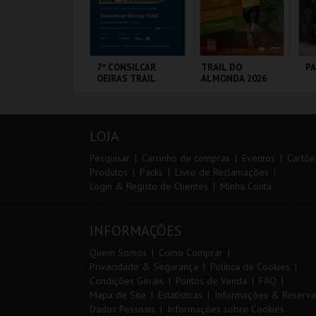
IA 29
7º CONSILCAR
TRAIL DO
P
NTERNATIONAL
OEIRAS TRAIL
ALMONDA 2026
ASTERS FUTSAL
026 - SPORTING
P VS PALMA
ORTIMÃO ARENA
FÁBRICA DA
SERRA DE AIRE
PA
UTSAL
PÓLVORA
OR
LOJA
MAIS INFO
MAIS INFO
MAIS INFO
Pesquisar
Carrinho de compras
Eventos
Cartõe
Produtos
Packs
Livro de Reclamações
Login & Registo de Clientes
Minha Conta
COMPRAR
INSCREVER
INSCREVER
INFORMAÇÕES
Quem Somos
Como Comprar
Privacidade & Segurança
Política de Cookies
Condições Gerais
Pontos de Venda
FAQ
Mapa de Site
Estatísticas
Informações & Reserva
Dados Pessoais
Informações sobre Cookies