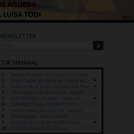
NEWSLETTER
TOP SEMANAL
1
Viagem Medieval em Terra de Santa Maria
2
2026 - Santa Maria da Feira
Visita | Castelo de São Jorge - Castelo de
3
São Jorge
Praia das Rocas 2026 - Castanheira de Pêra
4
Feira Medieval de Silves 2026 - Bilhete
5
Diário - Centro Histórico Silves
LUÍS REPRESAS | 50 ANOS - Coliseu de
6
Lisboa
TURANDOT Puccini OPERAFEST 2026 -
POSIÇÕES |
SHREK, O MUSICAL
PIZZA MAN OEIRAS
PÉR
7
Convento da Cartuxa
Homem-Aranha: Um Novo Dia - Cinemas
HIBITIONS 2026
DE 
8
Cinemax Penafiel
Desassossego - Teatro Camões
9
FESTIVAL CA VILAR DE MOUROS Diário -
SEU DO ORIENTE.
TAGUSPARK
TAGUSPARK
CAS
10
Vilar de Mouros
O Grande Torneio - Pelo Trono