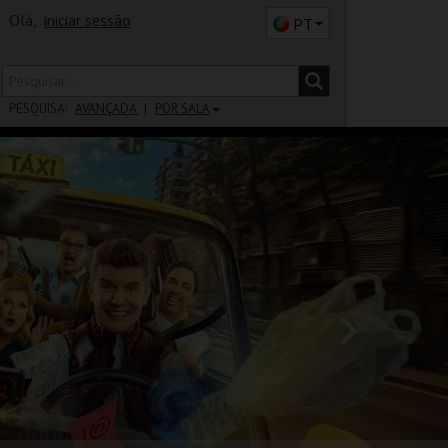
Olá,
iniciar sessão
PT
PESQUISA:
AVANÇADA
POR SALA
DISTRITO
SALA