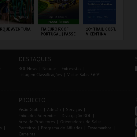
r
i
i
n
o
t
ARQUE AVENTURA
FIA EURO RX OF
10º TRAIL COSTA
SA
PORTUGAL | PASSE
VICENTINA
A 
r
e
3 DIAS
SA
PE
RQUE
CIRCUITO DE
SANTIAGO DO
ML
NITOLÓGICO
LOUSADA
CACÉM E SINES
AN
DESTAQUES
MAIS INFO
MAIS INFO
MAIS INFO
s
BOL News
Noticias
Entrevistas
Listagem Classificações
Visitar Salas 360º
COMPRAR
COMPRAR
INSCREVER
PROJECTO
Visão Global
Adesão
Serviços
Entidades Aderentes
Divulgação BOL
Área de Produtores
Orientadores de Salas
s
Parceiros
Programa de Afiliados
Testemunhos
Carreiras