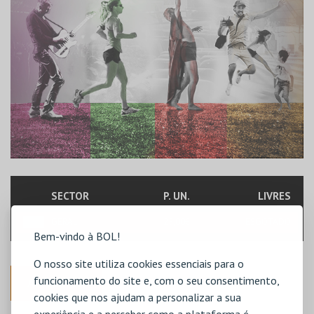
SECTOR
P. UN.
LIVRES
GERAL
25,00€
ESGOTADO
Bem-vindo à BOL!
O nosso site utiliza cookies essenciais para o
funcionamento do site e, com o seu consentimento,
ANTERIOR
cookies que nos ajudam a personalizar a sua
experiência e a perceber como a plataforma é