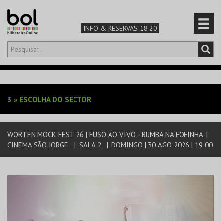
INFO & RESERVAS 18 20
Olá,
iniciar sessão
PT
0
CARRINHO
3
»
ESCOLHA DO SECTOR
TEATRO & ARTE
WORTEN MOCK FEST'26 | FUSO AO VIVO - BUMBA NA FOFINHA
|
MÚSICA & FESTIVAIS
CINEMA SÃO JORGE .
|
SALA 2
|
DOMINGO | 30 AGO 2026 | 19:00
FAMÍLIA
DESPORTO & AVENTURA