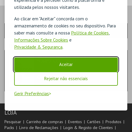
utilizada pelos nossos visitantes.
PASSO
- SESSÃO
Ao clicar em "Aceitar" concorda com o
armazenamento de cookies no seu dispositivo. Para
DOMINGO | 30 AGO 2026 | 19:00
saber mais consulte a nossa
Política de Cookies
,
Informações Sobre Cookies
e
PASSO
- EVENTO
Privacidade & Segurança
.
WORTEN MOCK FEST'26 | FUSO AO VIVO -
BUMBA NA FOFINHA
Aceitar
TEATRO & ARTE | STAND-UP
CINEMA SÃO JORGE .
Rejeitar não essenciais
SALA 2
Gerir Preferências
LOJA
Pesquisar
Carrinho de compras
Eventos
Cartões
Produtos
Packs
Livro de Reclamações
Login & Registo de Clientes