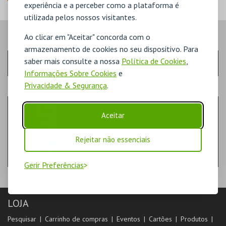
experiência e a perceber como a plataforma é
utilizada pelos nossos visitantes.
Ao clicar em "Aceitar" concorda com o
PASSO
- SESSÃO
armazenamento de cookies no seu dispositivo. Para
saber mais consulte a nossa
Política de Cookies
,
DOMINGO | 30 AGO 2026 | 18:00
Informações Sobre Cookies
e
Privacidade & Segurança
.
PASSO
- EVENTO
WORTEN MOCK FEST'26 | PALÁCIO DA
Aceitar
AJUDA
TEATRO & ARTE | STAND-UP
Rejeitar não essenciais
CINEMA SÃO JORGE .
MANOEL DE OLIVEIRA
Gerir Preferências
LOJA
Pesquisar
Carrinho de compras
Eventos
Cartões
Produtos