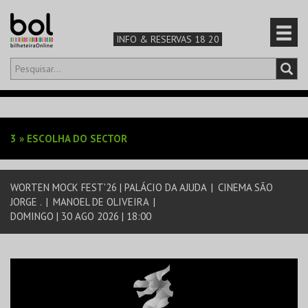
INFO & RESERVAS 18 20
Olá,
iniciar sessão
PT
0
CARRINHO
3
»
ESCOLHA DO SECTOR
TEATRO & ARTE
WORTEN MOCK FEST'26 | PALÁCIO DA AJUDA
|
CINEMA SÃO
MÚSICA & FESTIVAIS
JORGE .
|
MANOEL DE OLIVEIRA
|
DOMINGO | 30 AGO 2026 | 18:00
FAMÍLIA
DESPORTO & AVENTURA