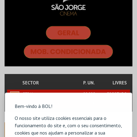
SECTOR
P. UN.
LIVRES
GERAL
20,00€
ESGOTADO
MOB. CONDICIONADA
20,00€
ESGOTADO
Bem-vindo à BOL!
O nosso site utiliza cookies essenciais para o
funcionamento do site e, com o seu consentimento,
ANTERIOR
cookies que nos ajudam a personalizar a sua