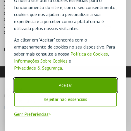
O nosso site utiliza cookies essenciais para o
Cadeiras de Orquestra - 100€
1ª Plateia - 60€
2ª Plateia - 45€
Laterais - 45€
funcionamento do site e, com o seu consentimento,
Camarotes Laterais - 30€
Balcão Lateral - 30€
cookies que nos ajudam a personalizar a sua
Camarotes Centrais - 40€
1º Balcão - 40€
experiência e a perceber como a plataforma é
2º Balcão - 30€
Cad.Rodas e Acomp. 1ª plateia - 45€
utilizada pelos nossos visitantes.
Cad.Rodas e Acomp. 2ª plateia - 45€
Ao clicar em "Aceitar" concorda com o
DESCONTOS
armazenamento de cookies no seu dispositivo. Para
Pack
saber mais consulte a nossa
Política de Cookies
,
Informações Sobre Cookies
e
Privacidade & Segurança
.
LOCALIZAÇÃO
Aceitar
MORADA
Praça do Império

Rejeitar não essenciais
1449-003 Lisboa
Direcções para CCB
Gerir Preferências