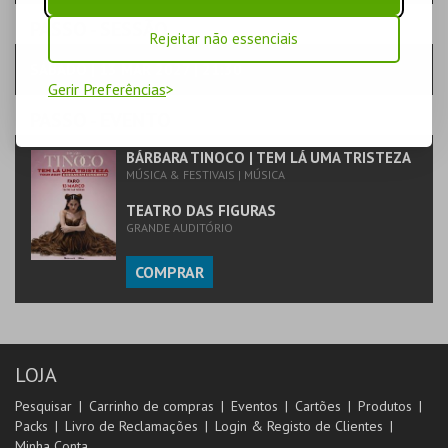
PASSO
- SESSÃO
Rejeitar não essenciais
SÁBADO | 13 MAR 2027 | 21:30
Gerir Preferências
PASSO
- EVENTO
BÁRBARA TINOCO | TEM LÁ UMA TRISTEZA
MÚSICA & FESTIVAIS | MÚSICA
TEATRO DAS FIGURAS
GRANDE AUDITÓRIO
COMPRAR
LOJA
Pesquisar
Carrinho de compras
Eventos
Cartões
Produtos
Packs
Livro de Reclamações
Login & Registo de Clientes
Minha Conta