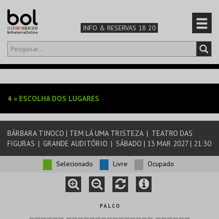
INFO & RESERVAS 18 20
Olá,
iniciar sessão
PT
0
CARRINHO
4
»
ESCOLHA DOS LUGARES
TEATRO & ARTE
BÁRBARA TINOCO | TEM LÁ UMA TRISTEZA
|
TEATRO DAS
MÚSICA & FESTIVAIS
FIGURAS
|
GRANDE AUDITÓRIO
|
SÁBADO | 13 MAR 2027 | 21:30
FAMÍLIA
Selecionado
Livre
Ocupado
DESPORTO & AVENTURA
P A L C O