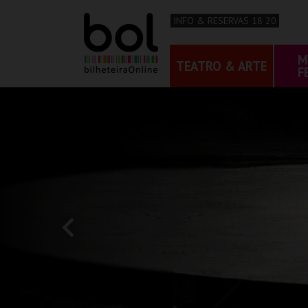
INFO & RESERVAS 18 20
M
TEATRO & ARTE
F