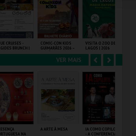
e
u
COMPRAR
COMPRAR
COMPRAR
r
i
i
n
o
t
UE CRUISES -
COMIC-CON KIDS
VISITA O ZOO DE
PR
GIDES BRUNCH |
GUIMARÃES 2026 –
LAGOS | 2026
SO
r
e
SSEIO DE BARCO
EDIÇÃO ESPECIAL
26
HALLOWEEN
VER MAIS
A
S
UE CRUISES
MULTIUSOS DE
ZOO DE LAGOS
PR
GUIMARÃES
n
e
t
g
MAIS INFO
MAIS INFO
MAIS INFO
e
u
COMPRAR
COMPRAR
COMPRAR
r
i
i
n
o
t
RESENÇA
A ARTE À MESA
IA COMO COPILOTO
DA
ORTUGUESA NA
- A CONFERENCIA
SU