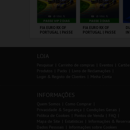
0º TRAIL COSTA
FIA EURO RX OF
FIA EURO RX OF
DI
ICENTINA
PORTUGAL | PASSE
PORTUGAL | PASSE
I
VIP 2 DIAS
3 DIAS
M
20
CP
ANTIAGO DO
CIRCUITO DE
CIRCUITO DE
PO
F
ACÉM E SINES
LOUSADA
LOUSADA
LOJA
MAIS INFO
MAIS INFO
MAIS INFO
Pesquisar
Carrinho de compras
Eventos
Cartõe
Produtos
Packs
Livro de Reclamações
Login & Registo de Clientes
Minha Conta
INSCREVER
COMPRAR
COMPRAR
INFORMAÇÕES
Quem Somos
Como Comprar
Privacidade & Segurança
Condições Gerais
Política de Cookies
Pontos de Venda
FAQ
Mapa de Site
Estatísticas
Informações & Reserva
Dados Pessoais
Informações sobre Cookies