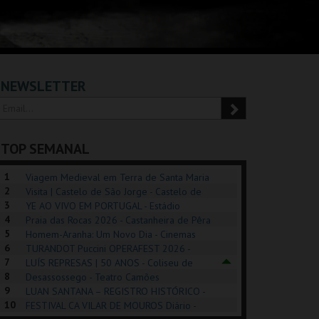
NEWSLETTER
TOP SEMANAL
1
Viagem Medieval em Terra de Santa Maria
2
2026 - Santa Maria da Feira
Visita | Castelo de São Jorge - Castelo de
3
São Jorge
YE AO VIVO EM PORTUGAL - Estádio
4
Algarve
Praia das Rocas 2026 - Castanheira de Pêra
5
Homem-Aranha: Um Novo Dia - Cinemas
6
Cinemax Penafiel
TURANDOT Puccini OPERAFEST 2026 -
POSIÇÕES |
SHREK, O MUSICAL
PIZZA MAN OEIRAS
PÉR
7
Convento da Cartuxa
LUÍS REPRESAS | 50 ANOS - Coliseu de
HIBITIONS 2026
DE 
8
Lisboa
Desassossego - Teatro Camões
9
LUAN SANTANA – REGISTRO HISTÓRICO -
SEU DO ORIENTE.
TAGUSPARK
TAGUSPARK
CAS
10
Estádio da Luz
FESTIVAL CA VILAR DE MOUROS Diário -