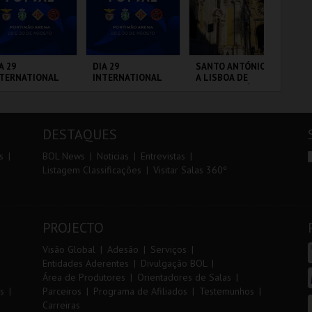
r
i
i
n
o
t
A 29
DIA 29
SANTO ANTÓNIO -
TR
NTERNATIONAL
INTERNATIONAL
A LISBOA DE
AL
r
e
ASTERS FUTSAL
MASTERS FUTSAL
SANTO ANTÓNIO -
26 - SPORTING
2026 - SL BENFICA
PERCURSO
 VS PALMA
VS FC JIMBEE CAR
RTIMÃO ARENA
PORTIMÃO ARENA
ML - SANTO
SE
UTSAL
ANTÓNIO
DESTAQUES
MAIS INFO
MAIS INFO
MAIS INFO
s
BOL News
Noticias
Entrevistas
Listagem Classificações
Visitar Salas 360º
COMPRAR
COMPRAR
COMPRAR
PROJECTO
Visão Global
Adesão
Serviços
Entidades Aderentes
Divulgação BOL
Área de Produtores
Orientadores de Salas
s
Parceiros
Programa de Afiliados
Testemunhos
Carreiras