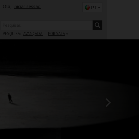
Olá,
iniciar sessão
PT
PESQUISA:
AVANÇADA
POR SALA
DISTRITO
SALA