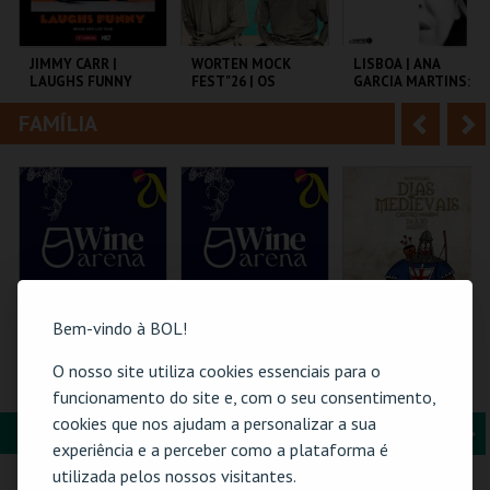
i
n
o
t
JIMMY CARR |
WORTEN MOCK
LISBOA | ANA
LAUGHS FUNNY
FEST"26 | OS
GARCIA MARTINS:
r
e
PRIMOS
INSUFICIENTE
FAMÍLIA
A
S
COLISEU DE LISBOA
CINEMA SÃO JORGE .
AULA MAGNA
n
e
t
g
MAIS INFO
MAIS INFO
MAIS INFO
e
u
COMPRAR
COMPRAR
COMPRAR
r
i
i
n
Bem-vindo à BOL!
o
t
O nosso site utiliza cookies essenciais para o
WINE ARENA 2026 |
WINE ARENA 2026 |
BILHETE
DIÁRIO
PASSE 2 DIAS
COMPLETO- INCLUI
funcionamento do site e, com o seu consentimento,
r
e
CASTELO | DIAS
cookies que nos ajudam a personalizar a sua
MEDIEVAIS EM
FORMAÇÃO & EDUCAÇÃO
A
S
CASTRO MARIM
PÓVOA ARENA.
PÓVOA ARENA.
VILA DE CASTRO
experiência e a perceber como a plataforma é
2026
MARIM
n
e
utilizada pelos nossos visitantes.