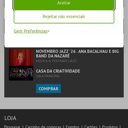
Aceitar
PASSO
- SESSÃO
Rejeitar não essenciais
SÁBADO | 07 NOV 2026 | 21:30
Gerir Preferências
PASSO
- EVENTO
NOVEMBRO JAZZ '26 . ANA BACALHAU E BIG
BAND DA NAZARÉ
MÚSICA & FESTIVAIS | JAZZ
CASA DA CRIATIVIDADE
SALA PRINCIPAL
COMPRAR
LOJA
Pesquisar
Carrinho de compras
Eventos
Cartões
Produtos