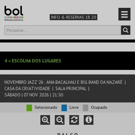
INFO & RESERVAS 18 20
Olá,
iniciar sessão
PT
0
CARRINHO
4
»
ESCOLHA DOS LUGARES
TEATRO & ARTE
NOVEMBRO JAZZ '26 . ANA BACALHAU E BIG BAND DA NAZARÉ
|
MÚSICA & FESTIVAIS
CASA DA CRIATIVIDADE
|
SALA PRINCIPAL
|
SÁBADO | 07 NOV 2026 | 21:30
FAMÍLIA
Selecionado
Livre
Ocupado
DESPORTO & AVENTURA
P A L C O