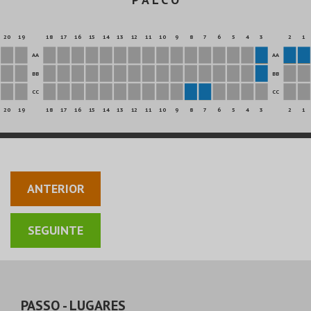
20
19
18
17
16
15
14
13
12
11
10
9
8
7
6
5
4
3
2
1
AA
AA
BB
BB
CC
CC
20
19
18
17
16
15
14
13
12
11
10
9
8
7
6
5
4
3
2
1
ANTERIOR
PASSO
- LUGARES