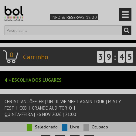
INFO & RESERVAS 18 20
Olá,
iniciar sessão
PT
0
3
9
:
4
5
0
Carrinho
CARRINHO
TEATRO & ARTE
4
»
ESCOLHA DOS LUGARES
MÚSICA & FESTIVAIS
FAMÍLIA
CHRISTIAN LÖFFLER | UNTIL WE MEET AGAIN TOUR | MISTY
FEST
|
CCB
|
GRANDE AUDITORIO
|
QUINTA-FEIRA | 26 NOV 2026 | 21:00
DESPORTO & AVENTURA
Selecionado
Livre
Ocupado