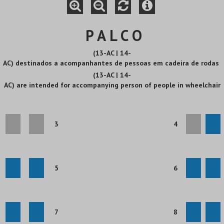
P A L C O
(13-AC | 14-
AC) destinados a acompanhantes de pessoas em cadeira de rodas
(13-AC | 14-
AC) are intended for accompanying person of people in wheelchair
3
4
5
6
7
8