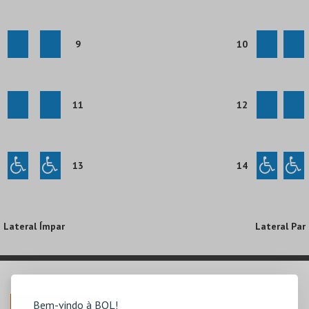
9
10
11
12
13
14
Lateral Ímpar
Lateral Par
Bem-vindo à BOL!