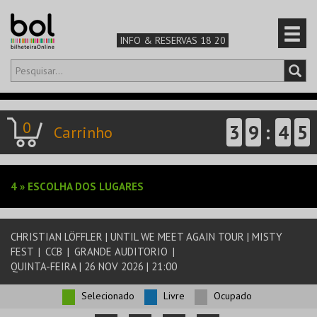
INFO & RESERVAS 18 20
Olá,
iniciar sessão
PT
0
3
9
:
4
5
0
Carrinho
CARRINHO
TEATRO & ARTE
4
»
ESCOLHA DOS LUGARES
MÚSICA & FESTIVAIS
FAMÍLIA
CHRISTIAN LÖFFLER | UNTIL WE MEET AGAIN TOUR | MISTY
FEST
|
CCB
|
GRANDE AUDITORIO
|
QUINTA-FEIRA | 26 NOV 2026 | 21:00
DESPORTO & AVENTURA
Selecionado
Livre
Ocupado