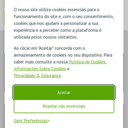
ANTERIOR
O nosso site utiliza cookies essenciais para o
funcionamento do site e, com o seu consentimento,
cookies que nos ajudam a personalizar a sua
experiência e a perceber como a plataforma é
utilizada pelos nossos visitantes.
PASSO
Ao clicar em "Aceitar" concorda com o
- LUGARES
armazenamento de cookies no seu dispositivo. Para
SELECÇÃO RÁPIDA DE LUGARES
saber mais consulte a nossa
Política de Cookies
,
Informações Sobre Cookies
e
Indique a quantidade
Privacidade & Segurança
.
Na planta, selecione o lugar.
Aceitar
PASSO
- SECTOR
Rejeitar não essenciais
LATERAIS
Gerir Preferências