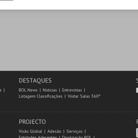
DESTAQUES
s
BOL News
Noticias
Entrevistas
Listagem Classificações
Visitar Salas 360º
PROJECTO
Visão Global
Adesão
Serviços
Entidades Aderentes
Divulgação BOL