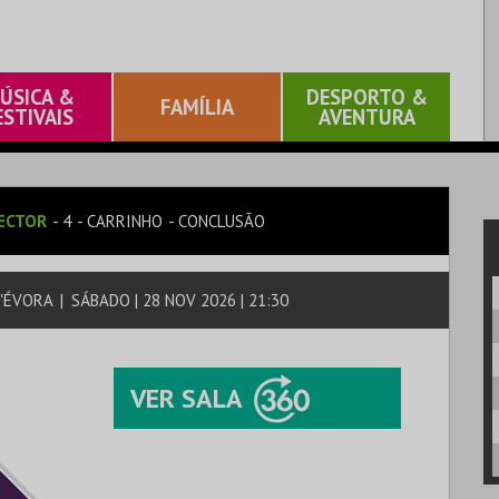
ÚSICA &
DESPORTO &
FAMÍLIA
ESTIVAIS
AVENTURA
ECTOR
4
CARRINHO
CONCLUSÃO
D'ÉVORA
|
SÁBADO | 28 NOV 2026 | 21:30
VER SALA