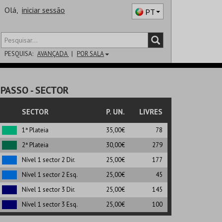
Olá,
iniciar sessão
PT
PESQUISA:
AVANÇADA
POR SALA
DISTRITO
PASSO
- SECTOR
SALA
SECTOR
P. UN.
LIVRES
1ª Plateia
35,00€
78
2ª Plateia
30,00€
279
Nível 1 sector 2 Dir.
25,00€
177
Nível 1 sector 2 Esq.
25,00€
45
Nível 1 sector 3 Dir.
25,00€
145
Nível 1 sector 3 Esq.
25,00€
100