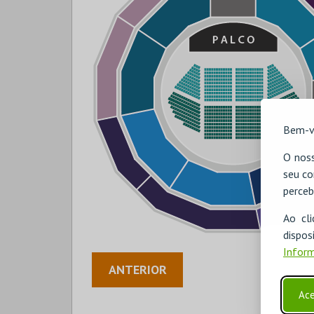
Bem-v
O noss
seu co
perceb
Ao cl
disp
Inform
ANTERIOR
Ace