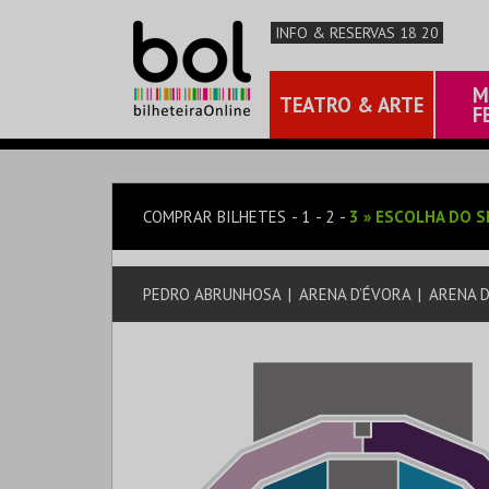
INFO & RESERVAS 18 20
M
TEATRO & ARTE
F
COMPRAR BILHETES
1
2
3
»
ESCOLHA DO S
PEDRO ABRUNHOSA
|
ARENA D’ÉVORA
|
ARENA 