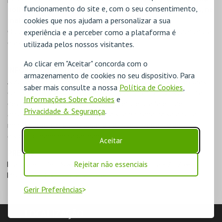
funcionamento do site e, com o seu consentimento,
noite única, pensada para públicos de várias gerações, na
cookies que nos ajudam a personalizar a sua
maior sala de espetáculos do país
.
O concerto conta com a Super Bock como patrocinador oficial
experiência e a perceber como a plataforma é
e a Antena 3 como rádio oficial.
utilizada pelos nossos visitantes.
Ao clicar em "Aceitar" concorda com o
INFORMAÇÕES ADICIONAIS
armazenamento de cookies no seu dispositivo. Para
A zona de mobilidade condicionada é exclusiva para pessoas
saber mais consulte a nossa
Política de Cookies
,
com deficiência/ incapacidade + 1 acompanhante. A compra
Informações Sobre Cookies
e
destes bilhetes por pessoas sem deficiência (além de 1
Privacidade & Segurança
.
acompanhante) pode invalidar a sua entrada na sala ou a
recolocação em outro lugar disponível, mediante de
disponibilidade de capacidade.
Aceitar
PREÇOS
Plateia em Pé - 30€
Balcão 1 - 35€
Balcão 2 - 25€
Rejeitar não essenciais
Mobilidade Condicionada - 25€
Gerir Preferências
LOCALIZAÇÃO