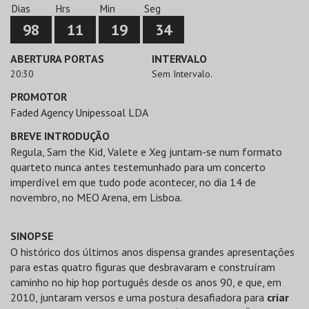
Dias
Hrs
Min
Seg
98
11
19
34
ABERTURA PORTAS
INTERVALO
20:30
Sem Intervalo.
PROMOTOR
Faded Agency Unipessoal LDA
BREVE INTRODUÇÃO
Regula, Sam the Kid, Valete e Xeg juntam-se num formato
quarteto nunca antes testemunhado para um concerto
imperdível em que tudo pode acontecer, no dia 14 de
novembro, no MEO Arena, em Lisboa.
SINOPSE
O histórico dos últimos anos dispensa grandes apresentações
para estas quatro figuras que desbravaram e construíram
caminho no hip hop português desde os anos 90, e que, em
2010, juntaram versos e uma postura desafiadora para
criar