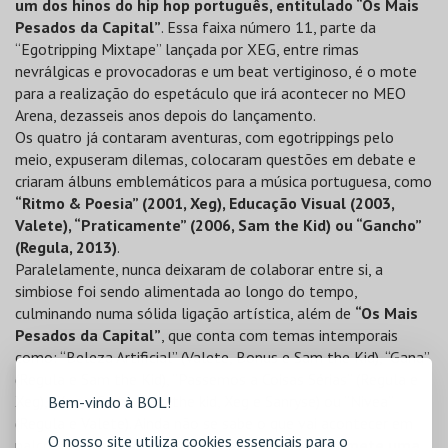
um dos hinos do hip hop português, entitulado “Os Mais
Pesados da Capital”
. Essa faixa número 11, parte da
“Egotripping Mixtape” lançada por XEG, entre rimas
nevrálgicas e provocadoras e um beat vertiginoso, é o mote
para a realização do espetáculo que irá acontecer no MEO
Arena, dezasseis anos depois do lançamento.
Os quatro já contaram aventuras, com egotrippings pelo
meio, expuseram dilemas, colocaram questões em debate e
criaram álbuns emblemáticos para a música portuguesa, como
“Ritmo & Poesia” (2001, Xeg), Educação Visual (2003,
Valete), “Praticamente” (2006, Sam the Kid) ou “Gancho”
(Regula, 2013)
.
Paralelamente, nunca deixaram de colaborar entre si, a
simbiose foi sendo alimentada ao longo do tempo,
culminando numa sólida ligação artística, além de
“Os Mais
Pesados da Capital”
, que conta com temas intemporais
como: “Beleza Artificial” (Valete, Bonus e Sam the Kid), “Gana”
(Regula e Sam the Kid), “Passemos a Coisas Sérias” (Regula e
Xeg), “Xeg e Sam” (Sam the kid, Xeg e Sanryse) ou “Nivea”
Bem-vindo à BOL!
(Regula e Valete). Ainda não se sabe o que vai acontecer em
O nosso site utiliza cookies essenciais para o
palco - isso só se descobre no dia -, mas
já se promete uma