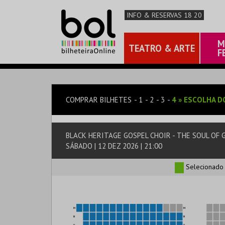
INFO & RESERVAS 18 20
M
TEATRO & ARTE
F
COMPRAR BILHETES
1
2
3
4
»
ESCOLHA D
BLACK HERITAGE GOSPEL CHOIR - THE SOUL OF
SÁBADO | 12 DEZ 2026 | 21:00
Selecionado
M
M
N
N
O
O