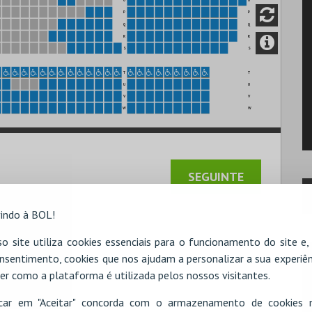
P
P
Q
Q
R
R
S
S
T
T
U
U
V
V
W
W
indo à BOL!
o site utiliza cookies essenciais para o funcionamento do site e
nsentimento, cookies que nos ajudam a personalizar a sua experiên
er como a plataforma é utilizada pelos nossos visitantes.
icar em "Aceitar" concorda com o armazenamento de cookies 