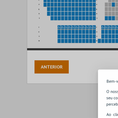
P
P
Q
Q
R
R
S
S
T
T
U
U
V
V
W
W
ANTERIOR
Bem-v
O noss
seu co
perceb
Ao cl