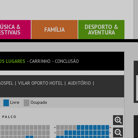
ÚSICA &
DESPORTO &
FAMÍLIA
ESTIVAIS
AVENTURA
OS LUGARES
CARRINHO
CONCLUSÃO
 GOSPEL
|
VILAR OPORTO HOTEL
|
AUDITÓRIO
|
Livre
Ocupado
P A L C O
M
M
N
N
O
O