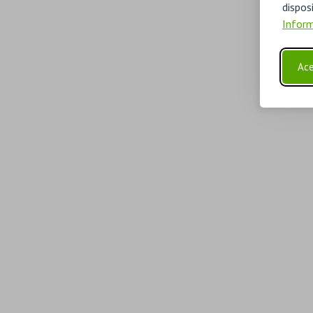
disp
Inform
Ace