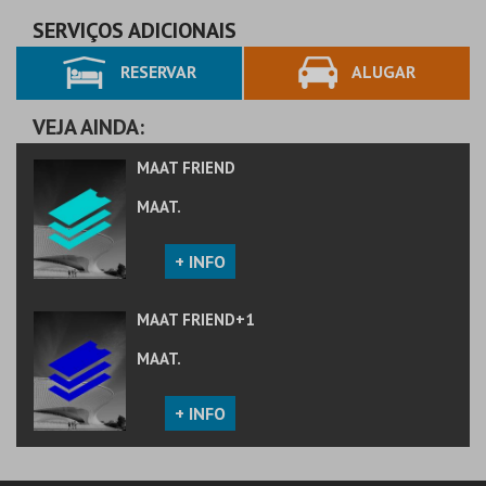
AQUISIÇÃO
AQUISIÇÃO
SERVIÇOS ADICIONAIS
RESERVAR
ALUGAR
MAIS INFO
MAIS INFO
COMPRAR
COMPRAR
VEJA AINDA:
MAAT FRIEND
MAAT.
+ INFO
MAAT FRIEND+1
MAAT.
+ INFO