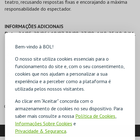
teatro, recusando respostas fixas e encorajando a máxima
responsabilidade do espectador.
INFORMAÇÕES ADICIONAIS
Data:
24/05, 28/06/, 19/07, 30/08, 27/09, 4/10, 25/10, 8/11,
22/11, 13/12
Bem-vindo à BOL!
Horário:
11.00–13.00
Local:
MAAT Central
O nosso site utiliza cookies essenciais para o
Público-alvo:
crianças e adolescentes (8–12 anos)
funcionamento do site e, com o seu consentimento,
Lotação:
máx. 15 participantes por sessão
cookies que nos ajudam a personalizar a sua
Idioma:
Português
experiência e a perceber como a plataforma é
Ponto de encontro:
Bilheteira MAAT Central
utilizada pelos nossos visitantes.
PREÇOS
Ao clicar em "Aceitar" concorda com o
Geral - 8€
armazenamento de cookies no seu dispositivo. Para
saber mais consulte a nossa
Política de Cookies
,
Informações Sobre Cookies
e
LOCALIZAÇÃO
Privacidade & Segurança
.