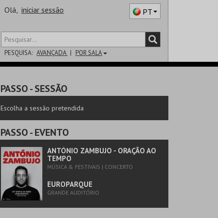
Olá,
iniciar sessão
PT
PESQUISA:
AVANÇADA
POR SALA
DISTRITO
PASSO
- SESSÃO
SALA
Escolha a sessão pretendida
PASSO
- EVENTO
ANTÓNIO ZAMBUJO - ORAÇÃO AO
TEMPO
MÚSICA & FESTIVAIS | CONCERTO
EUROPARQUE
GRANDE AUDITÓRIO