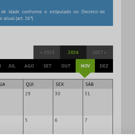
 de idade conforme o estipulado no Decreto-lei
 atual (art. 26ª)
«
2025
2026
2027
»
N
JUL
AGO
SET
OUT
NOV
DEZ
UA
QUI
SEX
SÁB
8
29
30
31
5
6
7