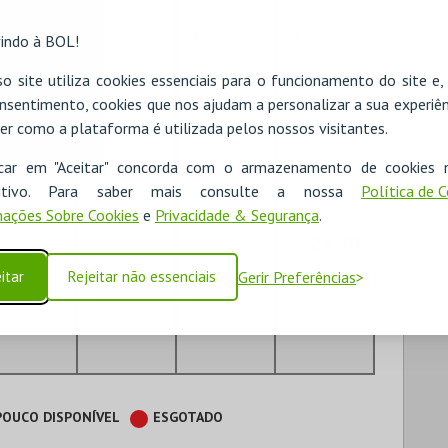
1
12
13
14
indo à BOL!
o site utiliza cookies essenciais para o funcionamento do site e
nsentimento, cookies que nos ajudam a personalizar a sua experiên
8
19
20
21
er como a plataforma é utilizada pelos nossos visitantes.
icar em "Aceitar" concorda com o armazenamento de cookies 
ositivo. Para saber mais consulte a nossa
Política de 
5
26
27
28
ações Sobre Cookies
e
Privacidade & Segurança
.
21:30
itar
Rejeitar não essenciais
Gerir Preferências
3
4
5
POUCO DISPONÍVEL
ESGOTADO