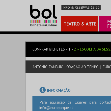
INFO & RESERVAS 18 20
M
TEATRO & ARTE
F
COMPRAR BILHETES
1
2
»
ESCOLHA DA SES
ANTÓNIO ZAMBUJO - ORAÇÃO AO TEMPO
|
EUR
INFORMAÇÃO
Para aquisição de lugares para porta
info@europarque.pt