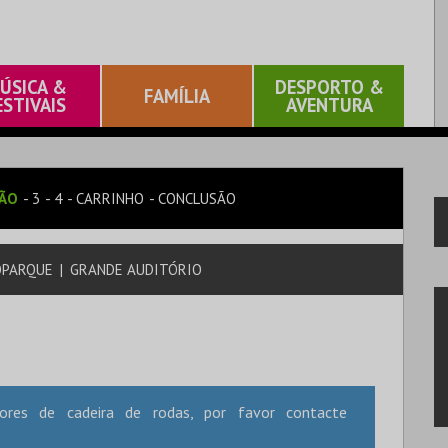
ÚSICA &
DESPORTO &
FAMÍLIA
ESTIVAIS
AVENTURA
SÃO
3
4
CARRINHO
CONCLUSÃO
OPARQUE
|
GRANDE AUDITÓRIO
dores de cadeira de rodas, por favor contacte