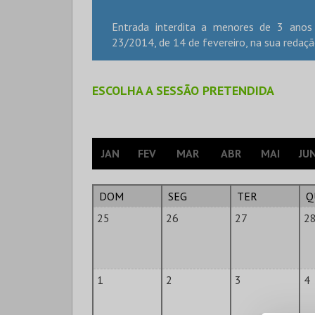
Entrada interdita a menores de 3 anos
23/2014, de 14 de fevereiro, na sua redação
ESCOLHA A SESSÃO PRETENDIDA
JAN
FEV
MAR
ABR
MAI
JU
DOM
SEG
TER
Q
25
26
27
2
1
2
3
4