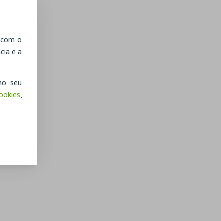
, com o
cia e a
no seu
Cookies
,