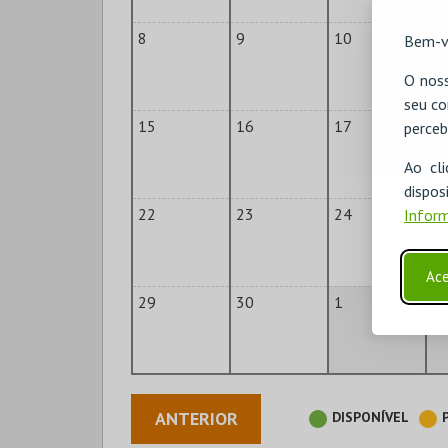
8
9
10
1
Bem-v
O noss
seu co
15
16
17
1
perceb
Ao cl
disp
22
23
24
2
Inform
Ace
29
30
1
2
ANTERIOR
DISPONÍVEL