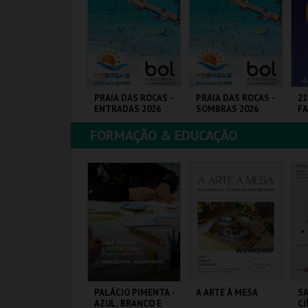
COMPRAR
COMPRAR
COMPRAR
ASSE GERAL |
PRAIA DAS ROCAS -
PRAIA DAS ROCAS -
21
ATACIL"26
ENTRADAS 2026
SOMBRAS 2026
FA
FORMAÇÃO & EDUCAÇÃO
ARQ. FEIRAS E
PRAIA DAS ROCAS
PRAIA DAS ROCAS
PA
XPOSIÇÕES
EX
MAIS INFO
MAIS INFO
MAIS INFO
COMPRAR
COMPRAR
COMPRAR
EATRO ROMANO -
PALÁCIO PIMENTA -
A ARTE À MESA
SA
ESTRE DE OBRAS,
AZUL, BRANCO E
CI