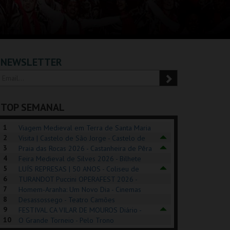
NEWSLETTER
TOP SEMANAL
1
Viagem Medieval em Terra de Santa Maria
2
2026 - Santa Maria da Feira
Visita | Castelo de São Jorge - Castelo de
3
São Jorge
Praia das Rocas 2026 - Castanheira de Pêra
4
Feira Medieval de Silves 2026 - Bilhete
5
Diário - Centro Histórico Silves
LUÍS REPRESAS | 50 ANOS - Coliseu de
6
Lisboa
TURANDOT Puccini OPERAFEST 2026 -
POSIÇÕES |
SHREK, O MUSICAL
PIZZA MAN OEIRAS
PÉR
7
Convento da Cartuxa
Homem-Aranha: Um Novo Dia - Cinemas
HIBITIONS 2026
DE 
8
Cinemax Penafiel
Desassossego - Teatro Camões
9
FESTIVAL CA VILAR DE MOUROS Diário -
SEU DO ORIENTE.
TAGUSPARK
TAGUSPARK
CAS
10
Vilar de Mouros
O Grande Torneio - Pelo Trono