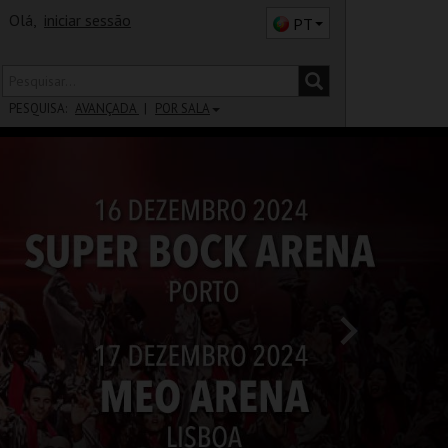
Olá,
iniciar sessão
PT
PESQUISA:
AVANÇADA
POR SALA
DISTRITO
SALA