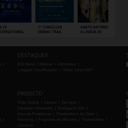
r
i
i
n
o
t
A 29
7º CONSILCAR
SANTO ANTÓNIO -
FI
NTERNATIONAL
OEIRAS TRAIL
A LISBOA DE
PO
r
e
ASTERS FUTSAL
SANTO ANTÓNIO -
3 
26 - SPORTING
PERCURSO
 VS PALMA
RTIMÃO ARENA
FÁBRICA DA
ML - SANTO
CI
UTSAL
PÓLVORA
ANTÓNIO
LO
DESTAQUES
MAIS INFO
MAIS INFO
MAIS INFO
s
BOL News
Noticias
Entrevistas
Listagem Classificações
Visitar Salas 360º
COMPRAR
INSCREVER
COMPRAR
PROJECTO
Visão Global
Adesão
Serviços
Entidades Aderentes
Divulgação BOL
Área de Produtores
Orientadores de Salas
s
Parceiros
Programa de Afiliados
Testemunhos
Carreiras