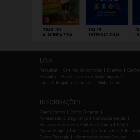
ARQUE AVENTURA
TRAIL DO
DIA 29
DI
ALMONDA 2026
INTERNATIONAL
I
MASTERS FUTSAL
M
2026 - SL BENFICA
20
VS FC JIMBEE CAR
CP
ARQUE
SERRA DE AIRE
PORTIMÃO ARENA
PO
F
RNITOLÓGICO
LOJA
MAIS INFO
MAIS INFO
MAIS INFO
Pesquisar
Carrinho de compras
Eventos
Cartõe
Produtos
Packs
Livro de Reclamações
Login & Registo de Clientes
Minha Conta
COMPRAR
INSCREVER
COMPRAR
INFORMAÇÕES
Quem Somos
Como Comprar
Privacidade & Segurança
Condições Gerais
Política de Cookies
Pontos de Venda
FAQ
Mapa de Site
Estatísticas
Informações & Reserva
Dados Pessoais
Informações sobre Cookies