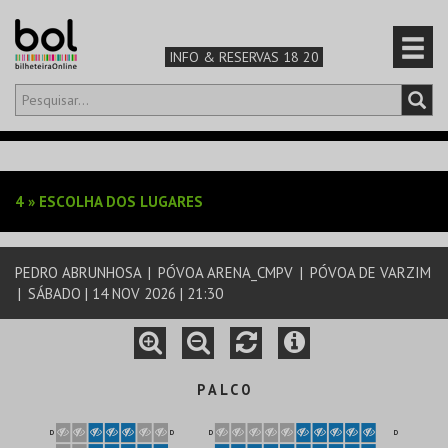
INFO & RESERVAS 18 20
Olá,
iniciar sessão
PT
0
CARRINHO
4
»
ESCOLHA DOS LUGARES
TEATRO & ARTE
PEDRO ABRUNHOSA
|
PÓVOA ARENA_CMPV
|
PÓVOA DE VARZIM
MÚSICA & FESTIVAIS
|
SÁBADO | 14 NOV 2026 | 21:30
FAMÍLIA
DESPORTO & AVENTURA
P A L C O
D
D
D
D