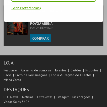
PASSO
- EVENTO
Gerir Preferências
PEDRO ABRUNHOSA
MÚSICA & FESTIVAIS | CONCERTO
PÓVOA ARENA.
PÓVOA DE VARZIM
COMPRAR
LOJA
Pesquisar
Carrinho de compras
Eventos
Cartões
Produtos
Packs
Livro de Reclamações
Login & Registo de Clientes
Minha Conta
DESTAQUES
BOL News
Noticias
Entrevistas
Listagem Classificações
Visitar Salas 360º