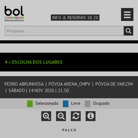
INFO & RESERVAS 18 20
Olá,
iniciar sessão
PT
0
CARRINHO
4
»
ESCOLHA DOS LUGARES
TEATRO & ARTE
PEDRO ABRUNHOSA
|
PÓVOA ARENA_CMPV
|
PÓVOA DE VARZIM
MÚSICA & FESTIVAIS
|
SÁBADO | 14 NOV 2026 | 21:30
FAMÍLIA
Selecionado
Livre
Ocupado
DESPORTO & AVENTURA
P A L C O