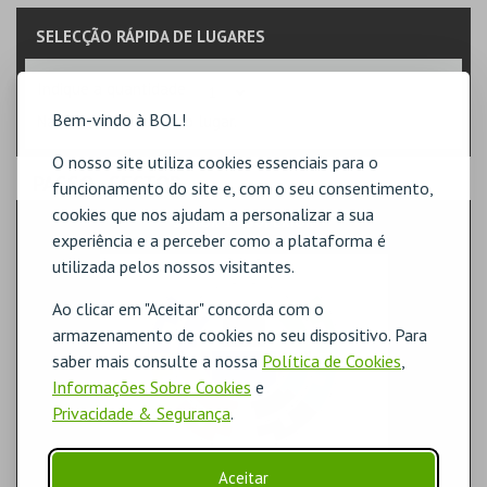
SELECÇÃO RÁPIDA DE LUGARES
Indique a quantidade
Bem-vindo à BOL!
Na planta, selecione o lugar.
O nosso site utiliza cookies essenciais para o
PASSO
- SECTOR
funcionamento do site e, com o seu consentimento,
cookies que nos ajudam a personalizar a sua
SETOR 1 - SUPERIOR
experiência e a perceber como a plataforma é
utilizada pelos nossos visitantes.
Ao clicar em "Aceitar" concorda com o
armazenamento de cookies no seu dispositivo. Para
saber mais consulte a nossa
Política de Cookies
,
Informações Sobre Cookies
e
Privacidade & Segurança
.
Aceitar