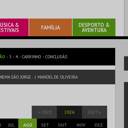
ÚSICA &
DESPORTO &
FAMÍLIA
ESTIVAIS
AVENTURA
SÃO
3
4
CARRINHO
CONCLUSÃO
NEMA SÃO JORGE .
|
MANOEL DE OLIVEIRA
«
2025
2026
2027
»
N
JUL
AGO
SET
OUT
NOV
DEZ