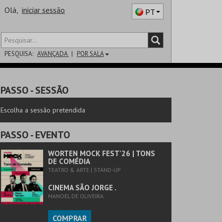
Olá,
iniciar sessão
PT
PESQUISA:
AVANÇADA
POR SALA
DISTRITO
PASSO
- SESSÃO
SALA
Escolha a sessão pretendida
PASSO
- EVENTO
WORTEN MOCK FEST'26 | TONS
DE COMÉDIA
TEATRO & ARTE | STAND-UP
CINEMA SÃO JORGE .
MANOEL DE OLIVEIRA
COMPRAR