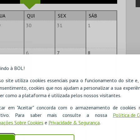
UA
QUI
SEX
SÁB
9
30
31
1
6
7
8
indo à BOL!
o site utiliza cookies essenciais para o funcionamento do site e
2
13
14
15
nsentimento, cookies que nos ajudam a personalizar a sua experiên
er como a plataforma é utilizada pelos nossos visitantes.
icar em "Aceitar" concorda com o armazenamento de cookies 
9
20
21
22
ositivo. Para saber mais consulte a nossa
Política de 
ações Sobre Cookies
e
Privacidade & Segurança
.
6
27
28
29