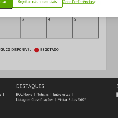
itar
Rejeitar não essenciais
Gerir Preferências
22:00
3
4
5
POUCO DISPONÍVEL
ESGOTADO
DESTAQUES
s
BOL News
Noticias
Entrevistas
Listagem Classificações
Visitar Salas 360º