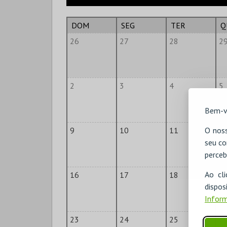
DOM
SEG
TER
Q
26
27
28
2
2
3
4
5
Bem-v
9
10
11
O noss
1
seu co
perceb
Ao cl
16
17
18
1
disp
Inform
23
24
25
2