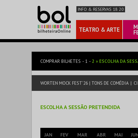
INFO & RESERVAS 18 20
M
TEATRO & ARTE
F
COMPRAR BILHETES
1
2
»
ESCOLHA DA SES
WORTEN MOCK FEST'26 | TONS DE COMÉDIA
|
CI
ESCOLHA A SESSÃO PRETENDIDA
JAN
FEV
MAR
ABR
MAI
JU