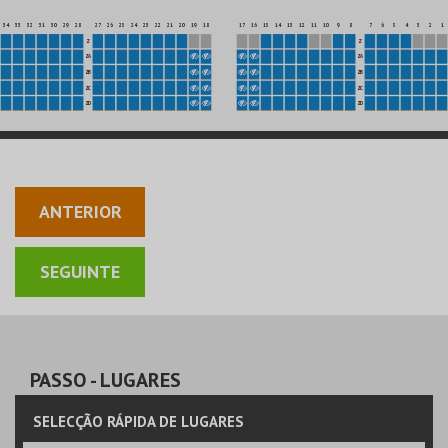
34
33
32
31
30
29
28
27
26
25
24
23
22
21
20
19
18
17
16
15
14
13
12
11
10
9
8
7
6
5
4
3
2
1
Z
Z
ZA
ZA
ZB
ZB
ZC
ZC
ZD
ZD
ANTERIOR
PASSO
- LUGARES
SELECÇÃO RÁPIDA DE LUGARES