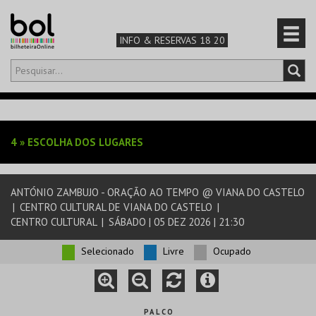
INFO & RESERVAS 18 20
Olá,
iniciar sessão
PT
0
CARRINHO
4
»
ESCOLHA DOS LUGARES
TEATRO & ARTE
ANTÓNIO ZAMBUJO - ORAÇÃO AO TEMPO @ VIANA DO CASTELO
MÚSICA & FESTIVAIS
|
CENTRO CULTURAL DE VIANA DO CASTELO
|
CENTRO CULTURAL
|
SÁBADO | 05 DEZ 2026 | 21:30
FAMÍLIA
Selecionado
Livre
Ocupado
DESPORTO & AVENTURA
P A L C O