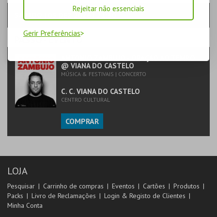
Rejeitar não essenciais
SÁBADO | 05 DEZ 2026 | 21:30
Gerir Preferências
PASSO
- EVENTO
ANTÓNIO ZAMBUJO - ORAÇÃO AO TEMPO
@ VIANA DO CASTELO
MÚSICA & FESTIVAIS | CONCERTO
C. C. VIANA DO CASTELO
CENTRO CULTURAL
COMPRAR
LOJA
Pesquisar
Carrinho de compras
Eventos
Cartões
Produtos
Packs
Livro de Reclamações
Login & Registo de Clientes
Minha Conta