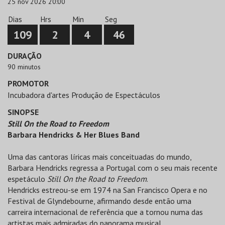
25 nov 2026 20:00
Dias
Hrs
Min
Seg
109
2
4
45
DURAÇÃO
90 minutos
PROMOTOR
Incubadora d'artes Produção de Espectáculos
SINOPSE
Still On the Road to Freedom
Barbara Hendricks & Her Blues Band
Uma das cantoras líricas mais conceituadas do mundo,
Barbara Hendricks regressa a Portugal com o seu mais recente
espetáculo
Still On the Road to Freedom
.
Hendricks estreou-se em 1974 na San Francisco Opera e no
Festival de Glyndebourne, afirmando desde então uma
carreira internacional de referência que a tornou numa das
artistas mais admiradas do panorama musical.