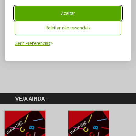
Aceitar
Rejeitar não essenciais
Gerir Preferências
VEJA AINDA: