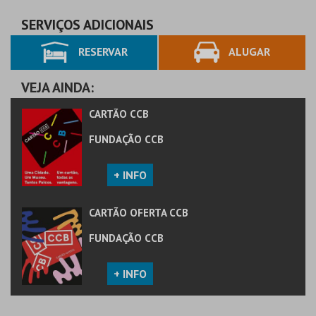
CARTÃO OFERTA 50€
SERVIÇOS ADICIONAIS
RESERVAR
ALUGAR
MAIS INFO
COMPRAR
VEJA AINDA:
CARTÃO CCB
FUNDAÇÃO CCB
+ INFO
CARTÃO OFERTA CCB
FUNDAÇÃO CCB
+ INFO