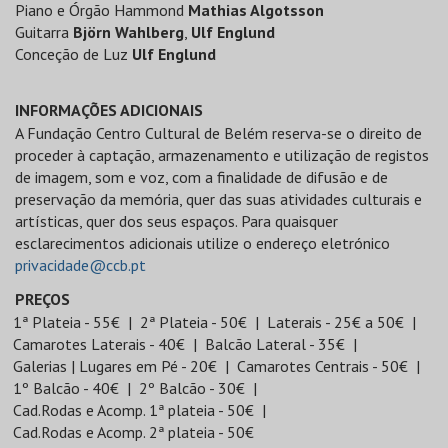
Piano e Órgão Hammond
Mathias Algotsson
Guitarra
Björn Wahlberg
,
Ulf Englund
Conceção de Luz
Ulf Englund
INFORMAÇÕES ADICIONAIS
A Fundação Centro Cultural de Belém reserva-se o direito de
proceder à captação, armazenamento e utilização de registos
de imagem, som e voz, com a finalidade de difusão e de
preservação da memória, quer das suas atividades culturais e
artísticas, quer dos seus espaços. Para quaisquer
esclarecimentos adicionais utilize o endereço eletrónico
privacidade@ccb.pt
PREÇOS
1ª Plateia - 55€
2ª Plateia - 50€
Laterais - 25€ a 50€
Camarotes Laterais - 40€
Balcão Lateral - 35€
Galerias | Lugares em Pé - 20€
Camarotes Centrais - 50€
1º Balcão - 40€
2º Balcão - 30€
Cad.Rodas e Acomp. 1ª plateia - 50€
Cad.Rodas e Acomp. 2ª plateia - 50€