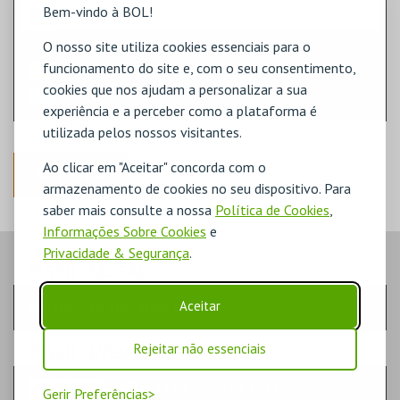
Bem-vindo à BOL!
MOBILIDADE REDUZIDA
20,00€
LIVRE
BANCADA SETOR 1 ‑ INFERIOR
45,00€
ESGOTADO
O nosso site utiliza cookies essenciais para o
funcionamento do site e, com o seu consentimento,
SETOR 2 ‑ INFERIOR
45,00€
ESGOTADO
cookies que nos ajudam a personalizar a sua
SETOR 7 ‑ INFERIOR
45,00€
ESGOTADO
experiência e a perceber como a plataforma é
utilizada pelos nossos visitantes.
Ao clicar em "Aceitar" concorda com o
ANTERIOR
armazenamento de cookies no seu dispositivo. Para
saber mais consulte a nossa
Política de Cookies
,
Informações Sobre Cookies
e
Privacidade & Segurança
.
PASSO
- SESSÃO
Aceitar
SÁBADO | 15 AGO 2026 | 22:30
Rejeitar não essenciais
PASSO
- EVENTO
GNR – 15 DE AGOSTO 2026
Gerir Preferências