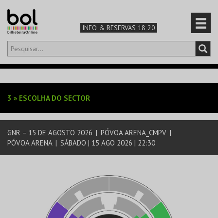
INFO & RESERVAS 18 20
Olá,
iniciar sessão
PT
0
CARRINHO
3
»
ESCOLHA DO SECTOR
TEATRO & ARTE
GNR – 15 DE AGOSTO 2026
|
PÓVOA ARENA_CMPV
|
MÚSICA & FESTIVAIS
PÓVOA ARENA
|
SÁBADO | 15 AGO 2026 | 22:30
FAMÍLIA
DESPORTO & AVENTURA