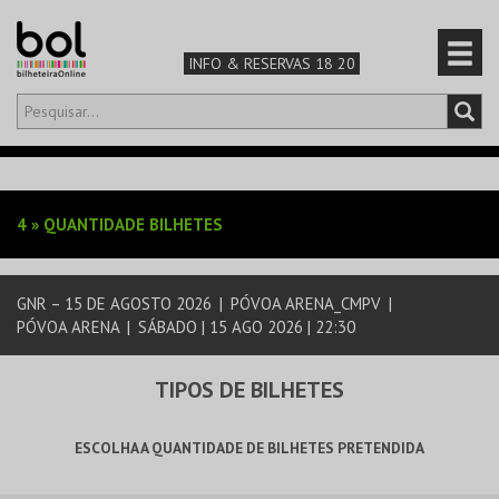
INFO & RESERVAS 18 20
Olá,
iniciar sessão
PT
0
CARRINHO
4
»
QUANTIDADE BILHETES
TEATRO & ARTE
GNR – 15 DE AGOSTO 2026
|
PÓVOA ARENA_CMPV
|
MÚSICA & FESTIVAIS
PÓVOA ARENA
|
SÁBADO | 15 AGO 2026 | 22:30
FAMÍLIA
TIPOS DE BILHETES
DESPORTO & AVENTURA
ESCOLHA A QUANTIDADE DE BILHETES PRETENDIDA