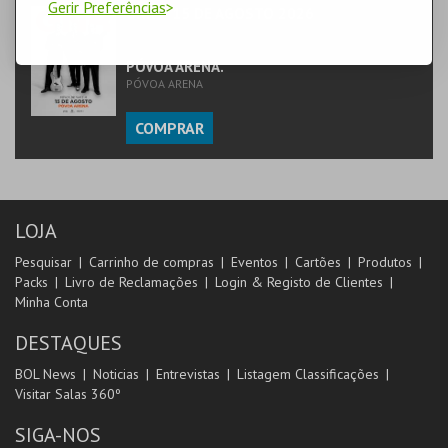
Gerir Preferências
GNR – 15 DE AGOSTO 2026
MÚSICA & FESTIVAIS | MÚSICA
PÓVOA ARENA.
PÓVOA ARENA
COMPRAR
LOJA
Pesquisar
Carrinho de compras
Eventos
Cartões
Produtos
Packs
Livro de Reclamações
Login & Registo de Clientes
Minha Conta
DESTAQUES
BOL News
Noticias
Entrevistas
Listagem Classificações
Visitar Salas 360º
SIGA-NOS