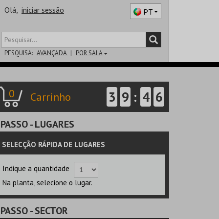
Olá,
iniciar sessão
PT
PESQUISA:
AVANÇADA
POR SALA
DISTRITO
0
3
9
:
4
5
Carrinho
SALA
PASSO
- LUGARES
SELECÇÃO RÁPIDA DE LUGARES
Indique a quantidade
Na planta, selecione o lugar.
PASSO
- SECTOR