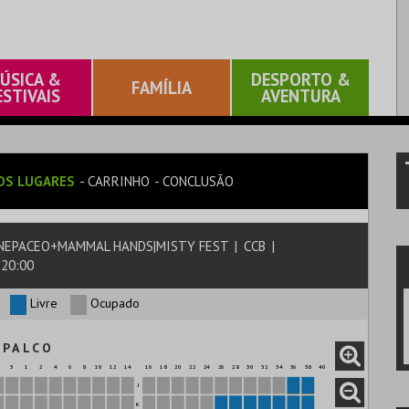
ÚSICA &
DESPORTO &
FAMÍLIA
ESTIVAIS
AVENTURA
OS LUGARES
CARRINHO
CONCLUSÃO
NNEPACEO+MAMMAL HANDS|MISTY FEST
|
CCB
|
 20:00
Livre
Ocupado
P A L C O
3
1
2
4
6
8
10
12
14
16
18
20
22
24
26
28
30
32
34
36
38
40
J
K