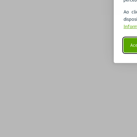
Ao cl
disp
Inform
Ace