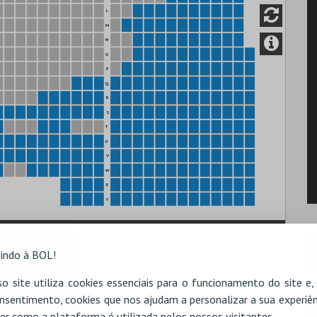
L
M
N
O
P
Q
R
S
T
U
V
W
X
Y
indo à BOL!
o site utiliza cookies essenciais para o funcionamento do site e
nsentimento, cookies que nos ajudam a personalizar a sua experiên
er como a plataforma é utilizada pelos nossos visitantes.