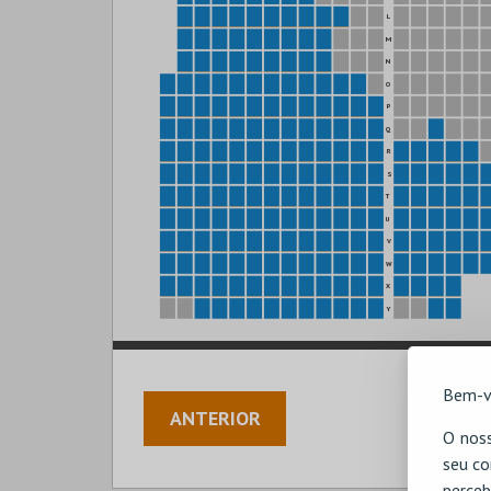
L
M
N
O
P
Q
R
S
T
U
V
W
X
Y
Bem-v
ANTERIOR
O noss
seu co
perceb