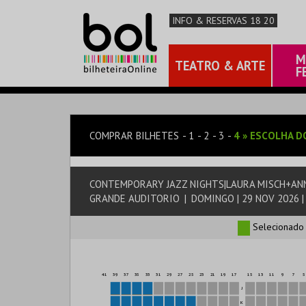
INFO & RESERVAS 18 20
M
TEATRO & ARTE
F
COMPRAR BILHETES
1
2
3
4
»
ESCOLHA D
CONTEMPORARY JAZZ NIGHTS|LAURA MISCH+A
GRANDE AUDITORIO
|
DOMINGO | 29 NOV 2026 |
Selecionado
41
39
37
35
33
31
29
27
25
23
21
19
17
15
13
11
9
7
5
J
K