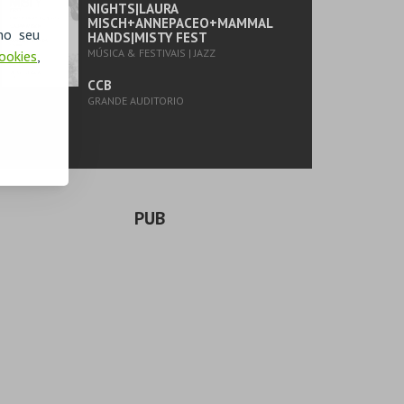
NIGHTS|LAURA
MISCH+ANNEPACEO+MAMMAL
no seu
HANDS|MISTY FEST
MÚSICA & FESTIVAIS | JAZZ
Cookies
,
CCB
GRANDE AUDITORIO
PUB