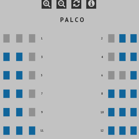
P A L C O
1
2
3
4
5
6
7
8
9
10
11
12