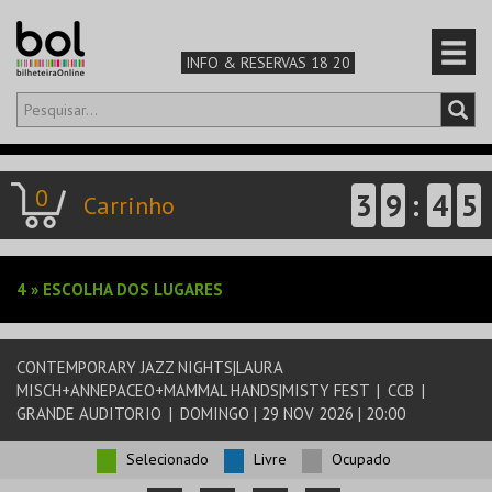
INFO & RESERVAS 18 20
Olá,
iniciar sessão
PT
0
3
9
:
4
5
0
Carrinho
CARRINHO
TEATRO & ARTE
4
»
ESCOLHA DOS LUGARES
MÚSICA & FESTIVAIS
FAMÍLIA
CONTEMPORARY JAZZ NIGHTS|LAURA
MISCH+ANNEPACEO+MAMMAL HANDS|MISTY FEST
|
CCB
|
GRANDE AUDITORIO
|
DOMINGO | 29 NOV 2026 | 20:00
DESPORTO & AVENTURA
Selecionado
Livre
Ocupado