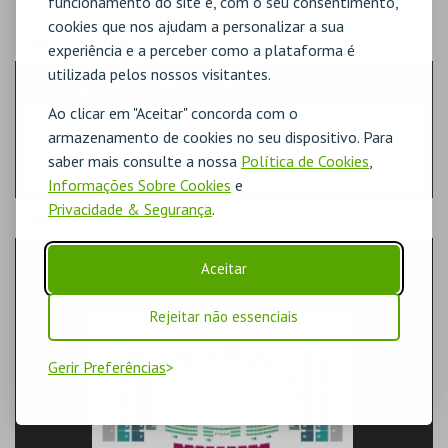
funcionamento do site e, com o seu consentimento,
cookies que nos ajudam a personalizar a sua
PASSO
- LUGARES
experiência e a perceber como a plataforma é
utilizada pelos nossos visitantes.
SELECÇÃO RÁPIDA DE LUGARES
Ao clicar em "Aceitar" concorda com o
Indique a quantidade
armazenamento de cookies no seu dispositivo. Para
saber mais consulte a nossa
Política de Cookies
,
Na planta, selecione o lugar.
Informações Sobre Cookies
e
Privacidade & Segurança
.
PASSO
- SECTOR
CAMAROTES LATERAIS
Aceitar
Rejeitar não essenciais
Gerir Preferências