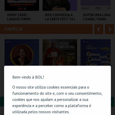
i
n
o
t
JIMMY CARR |
MEO COMMEDIA A
30 POR UMA LINHA
LAUGHS FUNNY
LA CARTE FEST"26 |
| ISABEL VIANA
r
e
HERMAN & OCTETO
FAMÍLIA
A
S
COLISEU DE LISBOA
COLISEU DE LISBOA
SALAJAIME SALAZAR
SAMPAIO
n
e
t
g
MAIS INFO
MAIS INFO
MAIS INFO
e
u
COMPRAR
COMPRAR
COMPRAR
r
i
i
n
Bem-vindo à BOL!
o
t
O nosso site utiliza cookies essenciais para o
26-AGOSTO |
FEIRA MEDIEVAL DE
PASSE GERAL |
FATACIL"26
PALMELA 2026
FATACIL"26
funcionamento do site e, com o seu consentimento,
r
e
cookies que nos ajudam a personalizar a sua
FORMAÇÃO & EDUCAÇÃO
A
S
PARQ. FEIRAS E
CASTELO E CENTRO
PARQ. FEIRAS E
experiência e a perceber como a plataforma é
EXPOSIÇÕES
HIST.
EXPOSIÇÕES
n
e
utilizada pelos nossos visitantes.