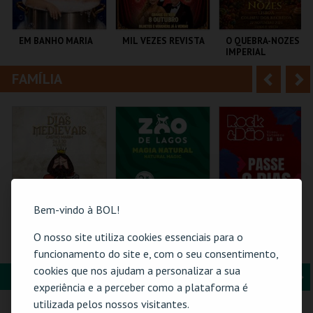
i
n
o
t
EM BANHO MARIA
MIL VEZES REVISTA
O QUEBRA-NOZES |
IMPERIAL
r
e
HERITAGE BALLET |
CLASSIC STAGE
FAMÍLIA
A
S
C CULTURAL
TEATRO POLITEAMA
COLISEU DE LISBOA
ANTÓNIO ALEIXO
n
e
t
g
MAIS INFO
MAIS INFO
MAIS INFO
e
u
COMPRAR
COMPRAR
COMPRAR
r
i
i
n
Bem-vindo à BOL!
o
t
O nosso site utiliza cookies essenciais para o
SEJA REI POR UMA
VISITA O ZOO DE
ROCK & DÃO |
NOITE | DIAS
LAGOS | 2026
PASSE 2 DIAS
funcionamento do site e, com o seu consentimento,
r
e
MEDIEVAIS EM
cookies que nos ajudam a personalizar a sua
CASTRO MARIM
FORMAÇÃO & EDUCAÇÃO
A
S
2026
VILA DE CASTRO
ZOO DE LAGOS
VISEU
experiência e a perceber como a plataforma é
MARIM
n
e
utilizada pelos nossos visitantes.