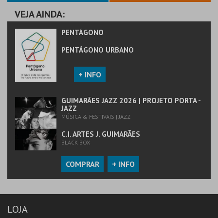
COMPRAR
VEJA AINDA:
PENTÁGONO
PENTÁGONO URBANO
+ INFO
GUIMARÃES JAZZ 2026 | PROJETO PORTA -
JAZZ
MÚSICA & FESTIVAIS | JAZZ
C.I. ARTES J. GUIMARÃES
BLACK BOX
COMPRAR
+ INFO
LOJA