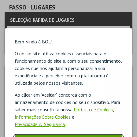
PASSO
- LUGARES
SELECÇÃO RÁPIDA DE LUGARES
Indique a quantidade
Bem-vindo à BOL!
Na planta, selecione o lugar.
O nosso site utiliza cookies essenciais para o
PASSO
- SECTOR
funcionamento do site e, com o seu consentimento,
cookies que nos ajudam a personalizar a sua
FRISAS 1ª IMPAR
experiência e a perceber como a plataforma é
utilizada pelos nossos visitantes.
Ao clicar em "Aceitar" concorda com o
armazenamento de cookies no seu dispositivo. Para
saber mais consulte a nossa
Política de Cookies
,
Informações Sobre Cookies
e
Privacidade & Segurança
.