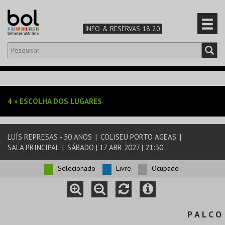
INFO & RESERVAS 18 20
Olá,
iniciar sessão
PT
0
CARRINHO
4
»
ESCOLHA DOS LUGARES
TEATRO & ARTE
LUÍS REPRESAS - 50 ANOS
|
COLISEU PORTO AGEAS
|
MÚSICA & FESTIVAIS
SALA PRINCIPAL
|
SÁBADO | 17 ABR 2027 | 21:30
FAMÍLIA
Selecionado
Livre
Ocupado
DESPORTO & AVENTURA
P A L C O